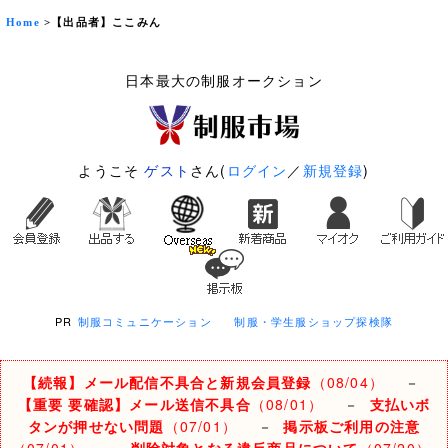
Home
>【出品者】ここみん
日本最大の制服オークション
ようこそ
ゲスト
さん(
ログイン
／
新規登録
)
PR
制服コミュニケーション
制服・学生服ショップ探検隊
【続報】メール配信不具合と新規会員登録
（08/04）
－
【重要 要確認】メール送信不具合
（08/01）
－
支払いボ
タンが押せない問題
（07/01）
－
掲示板ご利用の注意
（07/01）
－
削除対象となる違反商品について
（07/20）