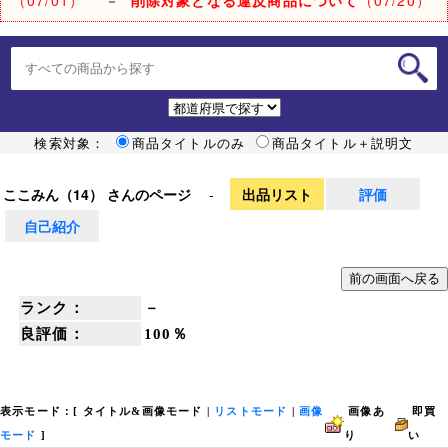
検索対象：
商品タイトルのみ
商品タイトル＋説明文
ここみん（14） さんのページ
-
出品リスト
評価
自己紹介
ランク：
－
良評価：
100％
表示モード：[
タイトル&画像モード
|
リストモード
|
画像
画像あ
即買
モード
]
り
い