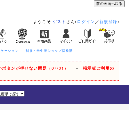
ようこそ
ゲスト
さん(
ログイン
／
新規登録
)
ニケーション
制服・学生服ショップ探検隊
いボタンが押せない問題
（07/01）
－
掲示板ご利用の