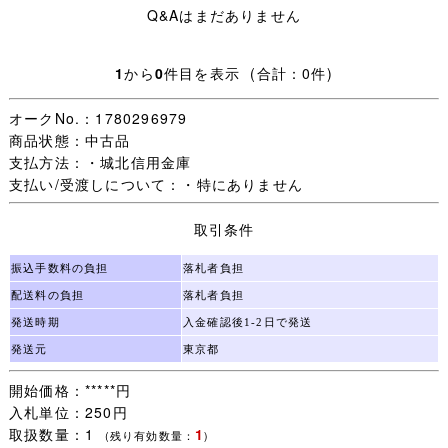
Q&Aはまだありません
実寸サイズ/ 着丈約56cm、身幅約66cm、肩幅約48cm、
袖丈約22cm
1
から
0
件目を表示 (合計：0件)
状態 / 特に問題なく着用可能です。
オークNo.：1780296979
★記名のあるモザイクについて
商品状態：中古品
女の子の苗字はオレンジ色、名前はピンク色、
支払方法：・城北信用金庫
男の子の苗字は青色、名前は水色のモザイクで加工してお
支払い/受渡しについて：・特にありません
ります。
取引条件
★ご要望にお応えし、シワの目立つ商品につきましては丁
寧にアイロンをかけ、できる限りシワを取った状態で出品
振込手数料の負担
落札者負担
しております。
配送料の負担
落札者負担
発送時期
入金確認後1-2日で発送
■配送方法■
発送元
東京都
開始価格：*****円
①と②からお選びいただけます。
入札単位：250円
取扱数量：1
1
①クリックポスト（1品）
(残り有効数量：
)