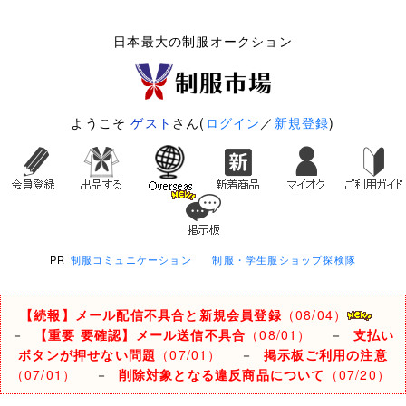
日本最大の制服オークション
ようこそ
ゲスト
さん(
ログイン
／
新規登録
)
PR
制服コミュニケーション
制服・学生服ショップ探検隊
【続報】メール配信不具合と新規会員登録
（08/04）
－
【重要 要確認】メール送信不具合
（08/01）
－
支払い
ボタンが押せない問題
（07/01）
－
掲示板ご利用の注意
（07/01）
－
削除対象となる違反商品について
（07/20）