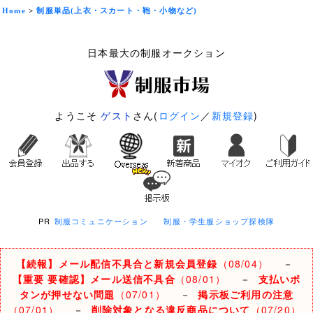
Home
>
制服単品(上衣・スカート・鞄・小物など)
日本最大の制服オークション
ようこそ
ゲスト
さん(
ログイン
／
新規登録
)
PR
制服コミュニケーション
制服・学生服ショップ探検隊
【続報】メール配信不具合と新規会員登録
（08/04）
－
【重要 要確認】メール送信不具合
（08/01）
－
支払いボ
タンが押せない問題
（07/01）
－
掲示板ご利用の注意
（07/01）
－
削除対象となる違反商品について
（07/20）