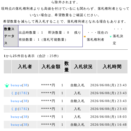
ら除外されます。
現時点の落札権利者よりも高値を付けているにも関わらず、落札権利者となって
いない場合は、希望数量をご確認ください。
希望数量を減らして再入札することで、落札権利者となれる場合もあります。
数量ス
・・・
出品時数量： 1 即決数量： 0 残り
・・・現在の
テータ
落札決
有効数量： 1（落札可能数量）
落札権利者
ス
定
1
から
25
件目を表示 (合計：25件)
数
入札者
入札金額
入札状況
入札時間
量
butaya
(
38
)
*****円
1
自動入札
2026/06/08(月) 23:43
くま
(
1782
)
*****円
1
入札
2026/06/08(月) 23:43
butaya
(
38
)
*****円
1
自動入札
2026/06/08(月) 23:43
くま
(
1782
)
*****円
1
入札
2026/06/08(月) 23:43
butaya
(
38
)
*****円
1
入札
2026/06/08(月) 18:03
butaya
(
38
)
*****円
1
自動入札
2026/06/08(月) 16:48