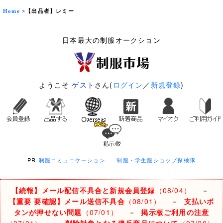
Home
>【出品者】レミー
日本最大の制服オークション
ようこそ
ゲスト
さん(
ログイン
／
新規登録
)
PR
制服コミュニケーション
制服・学生服ショップ探検隊
【続報】メール配信不具合と新規会員登録
（08/04）
－
【重要 要確認】メール送信不具合
（08/01）
－
支払いボ
タンが押せない問題
（07/01）
－
掲示板ご利用の注意
（07/01）
－
削除対象となる違反商品について
（07/20）