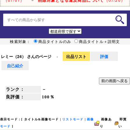
検索対象：
商品タイトルのみ
商品タイトル＋説明文
レミー（24） さんのページ
-
出品リスト
評価
自己紹介
ランク：
－
良評価：
100％
表示モード：[
タイトル&画像モード
|
リストモード
|
画像
画像あ
即買
モード
]
り
い