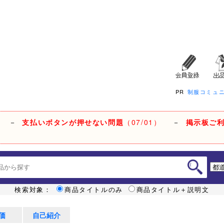
PR
制服コミュ
－
支払いボタンが押せない問題
（07/01）
－
掲示板ご
検索対象：
商品タイトルのみ
商品タイトル＋説明文
価
自己紹介