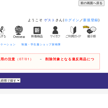
ようこそ
ゲスト
さん(
ログイン
／
新規登録
)
ニケーション
制服・学生服ショップ探検隊
利用の注意
（07/01）
－
削除対象となる違反商品につ