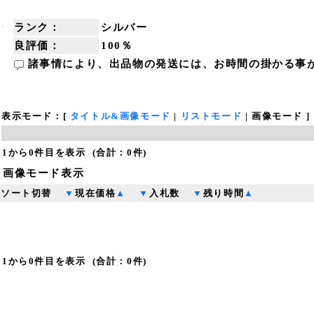
ランク：
シルバー
良評価：
100％
諸事情により、出品物の発送には、お時間の掛かる事
表示モード：[
タイトル&画像モード
|
リストモード
|
画像モード
]
1
から
0
件目を表示 (合計：0件)
画像モード表示
ソート切替
▼
現在価格
▲
▼
入札数
▼
残り時間
▲
1
から
0
件目を表示 (合計：0件)