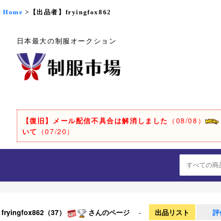
Home
>【出品者】fryingfox862
日本最大の制服オークション
【復旧】メール配信不具合は解消しました
（08/08）
いて
（07/20）
fryingfox862（37）
さんのページ
-
出品リスト
評