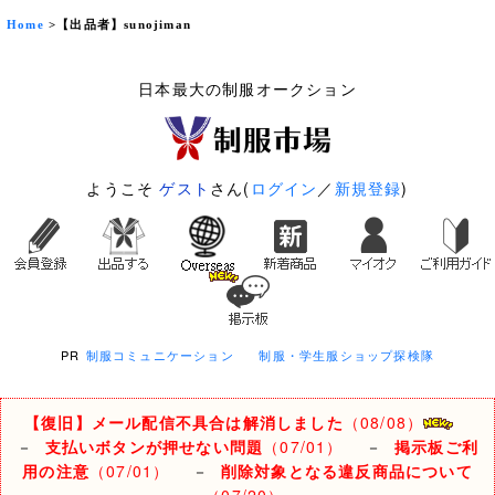
Home
>【出品者】sunojiman
日本最大の制服オークション
ようこそ
ゲスト
さん(
ログイン
／
新規登録
)
PR
制服コミュニケーション
制服・学生服ショップ探検隊
【復旧】メール配信不具合は解消しました
（08/08）
－
支払いボタンが押せない問題
（07/01）
－
掲示板ご利
用の注意
（07/01）
－
削除対象となる違反商品について
（07/20）