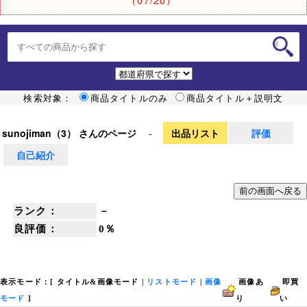
検索対象：
商品タイトルのみ
商品タイトル＋説明文
sunojiman（3） さんのページ
-
出品リスト
評価
自己紹介
ランク：
－
良評価：
0％
表示モード：[
タイトル&画像モード
|
リストモード
|
画像
画像あ
即買
モード
]
り
い