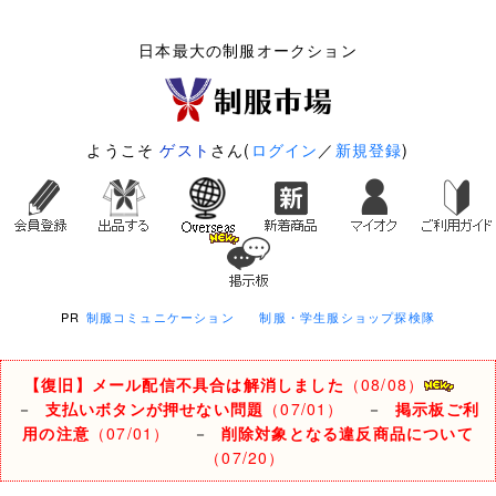
日本最大の制服オークション
ようこそ
ゲスト
さん(
ログイン
／
新規登録
)
PR
制服コミュニケーション
制服・学生服ショップ探検隊
【復旧】メール配信不具合は解消しました
（08/08）
－
支払いボタンが押せない問題
（07/01）
－
掲示板ご利
用の注意
（07/01）
－
削除対象となる違反商品について
（07/20）