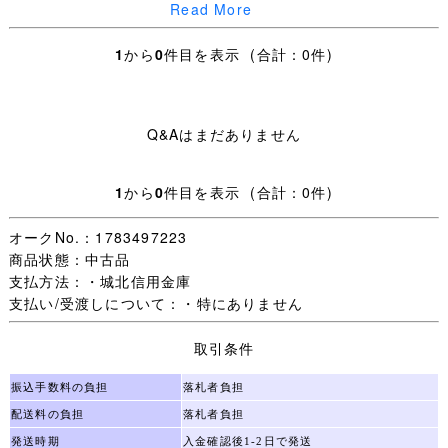
Read More
■商品詳細 ■
1
から
0
件目を表示 (合計：0件)
サイズ / M
Q&Aはまだありません
実寸サイズ/ 着丈約68cm、身幅約48cm、肩幅約41cm、
袖丈約20cm
1
から
0
件目を表示 (合計：0件)
状態 / 特に問題なく着用可能です。
オークNo.：1783497223
★記名のあるモザイクについて
商品状態：中古品
女の子の苗字はオレンジ色、名前はピンク色、
支払方法：・城北信用金庫
男の子の苗字は青色、名前は水色のモザイクで加工してお
支払い/受渡しについて：・特にありません
ります。
取引条件
★ご要望にお応えし、シワの目立つ商品につきましては丁
寧にアイロンをかけ、できる限りシワを取った状態で出品
振込手数料の負担
落札者負担
しております。
配送料の負担
落札者負担
発送時期
入金確認後1-2日で発送