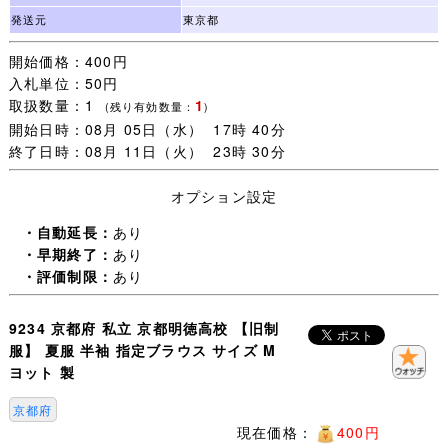
■配送方法■
発送元
東京都
開始価格：400円
①と②からお選びいただけます。
入札単位：50円
取扱数量：1
1
①クリックポスト（1品）
(残り有効数量：
)
開始日時：08月 05日（水） 17時 40分
全国一律１８５円
終了日時：08月 11日（火） 23時 30分
※同梱について、クリックポストの商品 + 佐川急便の商
品の同梱は、佐川急便に同梱して発送するため、送料は佐
オプション設定
川急便の料金が適用されます。
複数ご購入の場合、ご指定がない限り、最安の送料を
・自動延長：
あり
算出し、ご案内いたします。
・早期終了：
あり
・評価制限：
あり
②佐川急便 飛脚宅配便
東京から６０サイズでお送り致します。
9234 京都府 私立 京都明徳高校 【旧制
料金は下記からお調べください。
服】 夏服 半袖 指定ブラウス サイズ M
料金表は[こちら]
ヨット 製
※佐川急便営業所留め承ります。
京都府
現在価格：
400円
※四国の一部の地域や九州の一部の地域、北海道の一部の