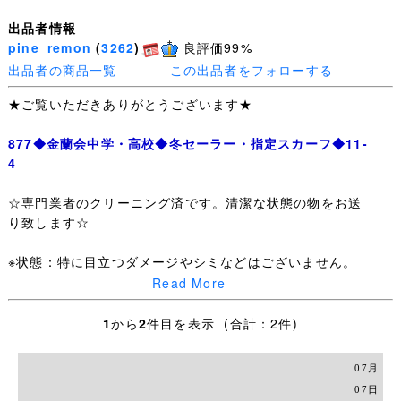
出品者情報
pine_remon
(
3262
)
良評価99%
出品者の商品一覧
この出品者をフォローする
★ご覧いただきありがとうございます★
877◆金蘭会中学・高校◆冬セーラー・指定スカーフ◆11-
4
☆専門業者のクリーニング済です。清潔な状態の物をお送
り致します☆
※状態：特に目立つダメージやシミなどはございません。
Read More
サイズ等は下記をご参照下さい。
1
から
2
件目を表示 (合計：2件)
〈セーラー〉
表記サイズ：11-4
07月
着丈：45ｃｍ
07日
肩幅：41ｃｍ