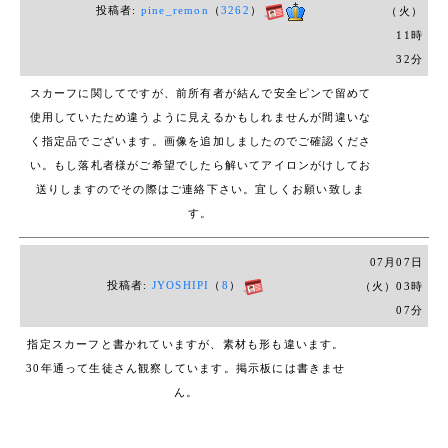
投稿者:
pine_remon
（
3262
）
（火）
身幅：50ｃｍ
11時
袖丈：57ｃｍ
32分
素材：毛100％
スカーフに関してですが、前所有者が結んで安全ピンで留めて
使用していたため違うように見えるかもしれませんが間違いな
※素人採寸になりますので多少の誤差はご容赦下さいま
く指定品でございます。画像を追加しましたのでご確認くださ
せ。
い。もし落札者様がご希望でしたら解いてアイロンがけしてお
送りしますのでその際はご連絡下さい。宜しくお願い致しま
☆入札をお待ちしております♪
す。
【お支払いについて】
・三井住友銀行（お振込み）
07月07日
・「落札額＋送料」をお振込みください。
投稿者:
JYOSHIPI
（
8
）
（火）03時
・お支払は
３日以内
にてお願い致します。
07分
指定スカーフと書かれていますが、素材も形も違います。
※ご落札後3日以内に取引連絡及びご入金をお願い致しま
す。
30年通って生徒さん観察しています。掲示板には書きませ
3日経過後、何も連絡がない場合は落札者都合でキャンセ
ん。
ルさせて頂きます。
新規の方は入札前にメッセージがない場合は取り消しさせ