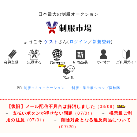
日本最大の制服オークション
ようこそ
ゲスト
さん(
ログイン
／
新規登録
)
PR
制服コミュニケーション
制服・学生服ショップ探検隊
【復旧】メール配信不具合は解消しました
（08/08）
－
支払いボタンが押せない問題
（07/01）
－
掲示板ご利
用の注意
（07/01）
－
削除対象となる違反商品について
（07/20）