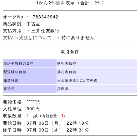
1
から
2
件目を表示 (合計：2件)
て頂きます。
ご了承くださいませ。
オークNo.：1783343942
商品状態：中古品
【発送について】
支払方法：・三井住友銀行
・兵庫県からの発送になります（ダンボール箱）
支払い/受渡しについて：・特にありません
・ゆうパック：全国一律850円（60～120サイズ）
・郵便局留め出来ます。ご希望の郵便局をご連絡くださ
取引条件
い。
・120サイズのダンボール箱に収まる数量でしたら同梱可
振込手数料の負担
落札者負担
能です。
・14時までにご入金の確認が出来ましたら当日発送致しま
配送料の負担
落札者負担
す。
発送時期
入金確認後1-2日で発送
・品名は特にご指定がなければ「衣類」で発送いたしま
発送元
兵庫県
す。
・お取り置き、同梱発送可能です。お気軽にお申しつけ下
開始価格：*****円
さい。
入札単位：500円
・お取り置きは最初の落札日より3日間まで承ります。
取扱数量：1
1
(残り有効数量：
)
※毎週木曜・日曜は発送業務をお休みさせて頂きますので
開始日時：07月 06日（月） 22時 19分
ご了承ください。
終了日時：07月 09日（木） 22時 31分