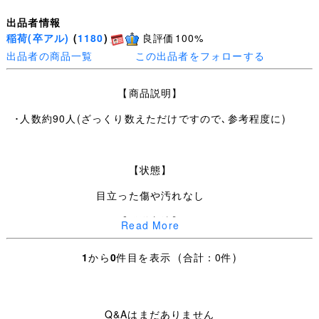
出品者情報
稲荷(卒アル)
(
1180
)
良評価100%
出品者の商品一覧
この出品者をフォローする
【商品説明】
･人数約90人(ざっくり数えただけですので､参考程度に)
【状態】
目立った傷や汚れなし
【発送方法】
Read More
(佐川急便料金)
1
から
0
件目を表示 (合計：0件)
（関西から発送 / 80サイズ）
[900 円]
Q&Aはまだありません