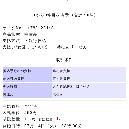
静岡 愛知 三重 岐阜 富山 石川 福井 大阪 京都 滋賀 奈良
和歌山 兵庫 岡山 広島 山口 鳥取 島根 香川 徳島 愛媛 高知
1
から
0
件目を表示 (合計：0件)
[960 円]
オークNo.：1783123146
茨城 栃木 群馬 埼玉 千葉 神奈川 東京 山梨 新潟 長野 福岡
商品状態：中古品
佐賀 長崎 熊本 大分 宮崎 鹿児島
支払方法：・銀行振込
[1,040 円]宮城 山形 福島
支払い/受渡しについて：・特にありません
[1,120 円]青森 秋田 岩手
取引条件
[1,420 円]北海道
振込手数料の負担
落札者負担
[2,000 円]沖縄
配送料の負担
落札者負担
発送時期
入金確認後3-4日で発送
発送元
京都府
※他の発送方法でご希望の場合一度ご連絡下さい｡
開始価格：*****円
入札単位：250円
【注意事項】
取扱数量：1
1
(残り有効数量：
)
･落札から2日以内にご入金をお願い致します｡(複数購入の
開始日時：07月 14日（火） 23時 00分