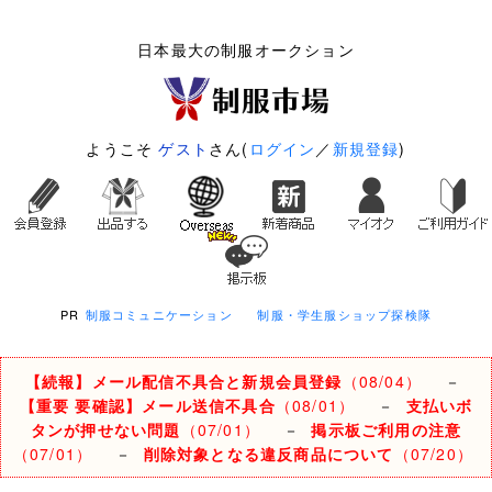
日本最大の制服オークション
ようこそ
ゲスト
さん(
ログイン
／
新規登録
)
PR
制服コミュニケーション
制服・学生服ショップ探検隊
【続報】メール配信不具合と新規会員登録
（08/04）
－
【重要 要確認】メール送信不具合
（08/01）
－
支払いボ
タンが押せない問題
（07/01）
－
掲示板ご利用の注意
（07/01）
－
削除対象となる違反商品について
（07/20）