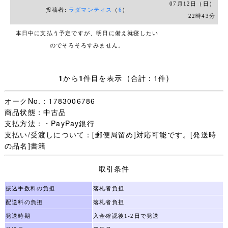
07月12日（日）
す。
投稿者:
ラダマンティス
（
6
）
22時43分
▼ご注意▼
本日中に支払う予定ですが、明日に備え就寝したい
落札後３日以内にご入金をお願いしております。
のでそろそろすみません。
細部まで確認しきれませんので汚れ、寄書き、書き込みな
ど見落としがある場合もありますのでご了承ください。
商品の性質上、落札後のキャンセルや返品はお断りいたし
1
から
1
件目を表示 (合計：1件)
ます。
オークNo.：1783006786
商品状態：中古品
支払方法：・PayPay銀行
支払い/受渡しについて：[郵便局留め]対応可能です。[発送時
の品名]書籍
取引条件
振込手数料の負担
落札者負担
配送料の負担
落札者負担
発送時期
入金確認後1-2日で発送