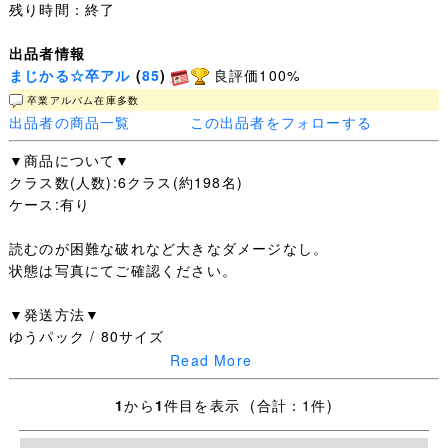
残り時間：終了
出品者情報
まじかる☆卒アル
(
85
)
良評価100%
卒業アルバム在庫多数
出品者の商品一覧
この出品者をフォローする
▼商品について▼
クラス数(人数):6クラス(約198名)
ケース:有り
読むのが困難な破れなど大きなダメージなし。
状態は写真にてご確認ください。
▼発送方法▼
ゆうパック / 80サイズ
Read More
▼同梱について▼
複数商品をご落札の場合、ご希望がございましたら可能な
1
から
1
件目を表示 (合計：1件)
限り同一梱包に対応させて頂きます。
送料を抑えるよう、なるべくコンパクトな梱包を心がけま