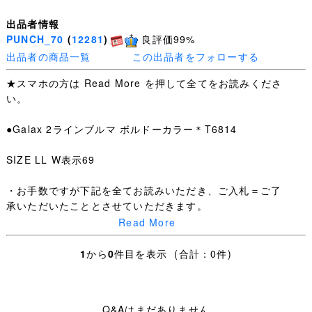
出品者情報
PUNCH_70
(
12281
)
良評価99%
出品者の商品一覧
この出品者をフォローする
★スマホの方は Read More を押して全てをお読みくださ
い。
●Galax 2ラインブルマ ボルドーカラー＊T6814
SIZE LL W表示69
・お手数ですが下記を全てお読みいただき、ご入札＝ご了
承いただいたこととさせていただきます。
Read More
・日々学校生活に使われた制服なので、着用できないほど
の汚れやダメージ以外は記載していません、写真を優先し
1
から
0
件目を表示 (合計：0件)
ます。
・【 評価：新規の方 いたずら入札防止の為 】
Q&Aはまだありません