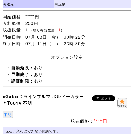
取引ナビで一覧に表示されない品は同梱包できません。落
発送元
埼玉県
札手続き【 取引開始 】をすると、その後のご落札は別梱
開始価格：*****円
包になります。
入札単位：250円
取扱数量：1
1
・未連絡のままだと【 落札者都合によるキャンセル 】に
(残り有効数量：
)
開始日時：07月 03日（金） 00時 22分
なりますので、
終了日時：07月 11日（土） 23時 30分
追加同梱予定がある場合は【 取引開始 】をしないで取引
ナビより(同梱包予定がある旨)連絡ください。
オプション設定
・なるべく毎日発送するよう心がけますが、買取に出るこ
・自動延長：
あり
とも多いので、
・早期終了：
あり
・発送日は基本 月・木曜日(入金確認当日午前中〆切)の週
・評価制限：
あり
２回です。
・土日祭日はお取引全般お休みさせていただきます。
●Galax 2ラインブルマ ボルドーカラー
＊T6814 不明
・この品はクリックポスト発送が可能です。(送料250円：
専用箱代含 郵便局留め可 同梱包不可)
不明
現在価格：
*****円
・発送は新品段ボール箱発送で発送元は個人名 商品名は
PC-管理番号のみです(航空便を除)。細心の注意を払って
現在、入札はできない状態です。