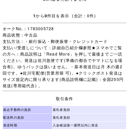
評価新規の方は［責任をもって取引する］ことをご入札前
に質問欄からお約束ください。
1
から
0
件目を表示 (合計：0件)
(「 入札します 」だけは不可 お約束のない場合は残念です
が入札をお取り消しすることがあります。)
オークNo.：1783005728
未連絡 未入金 キャンセルの多くが評価新規の方で、本当
商品状態：中古品
に困っています。
支払方法：・銀行振込・郵便振替・クレジットカード
（いたずら落札は随時必ず管理人様へID報告します。)
支払い/受渡しについて：詳細自己紹介欄参照★スマホでご覧
迷惑な方はごく一部で評価新規の殆どの方は問題なく取引
の方へ：商品説明は「Read More」を押して最後までご一読
が完了します。
ください。発送は佐川急便です(準備の都合でヤマトになる場
一部の方のために誠に申し訳ございません。
合有)。ゆうパックは扱いません。・基本発送日は月 木の週2
回です。●佐川宅配便(営業所留 可)。●クリックポスト発送は
・オークション終了後(休業日を除く)24時間以内のご連絡
サイズ規定内に限り承ります(商品説明欄に記載)：全国250円
(取引開始)、送料連絡後金融機関の3営業日以内のご入金、
発送(専用箱代含) 。
をご承諾いただける方のみご検討下さいますようお願いし
ます。
取引条件
・一週間以内にご落札いただいた品については同梱包いた
振込手数料の負担
落札者負担
します。
配送料の負担
落札者負担
ご注意：一緒に発送する品を、すべてご落札いただいてか
発送時期
入金確認後一週間以内に発送
らお取引を開始してください。