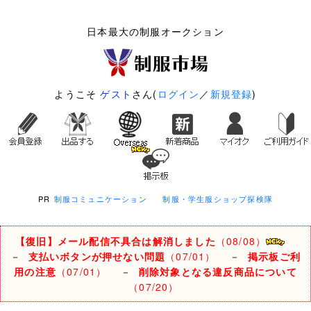
日本最大の制服オークション
ようこそ
ゲスト
さん(
ログイン
／
新規登録
)
PR
制服コミュニケーション
制服・学生服ショップ探検隊
【復旧】メール配信不具合は解消しました
（08/08）
－
支払いボタンが押せない問題
（07/01）
－
掲示板ご利
用の注意
（07/01）
－
削除対象となる違反商品について
（07/20）