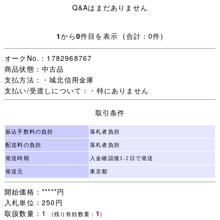
Q&Aはまだありません
■商品詳細 ■
1
から
0
件目を表示 (合計：0件)
サイズ / 長ジャージ→Ｓ ハーフ→２枚ともＭ
状態/ 特に問題なく着用可能です。記名刺繍あり。
オークNo.：1782968767
商品状態：中古品
支払方法：・城北信用金庫
支払い/受渡しについて：・特にありません
★画像の記名モザイクの色について
取引条件
女の子の苗字はオレンジ色、名前がピンク色、
男の子の苗字は水色、名前は青色のモザイクで加工してお
振込手数料の負担
落札者負担
ります。
配送料の負担
落札者負担
発送時期
入金確認後1-2日で発送
発送元
東京都
★ご要望にお応えし、シワの目立つ商品につきましては丁
寧にアイロンをかけ、できる限りシワを取った状態で出品
開始価格：*****円
しております。
入札単位：250円
取扱数量：1
1
(残り有効数量：
)