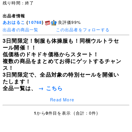
残り時間：終了
出品者情報
あおはるこ
(
10768
)
良評価99%
出品者の商品一覧
この出品者をフォローする
3日間限定！制服も体操服も！同梱ウルトラセ
ール開催！！
低価格のドキドキ価格からスタート！
複数の商品をまとめてお得にゲットするチャン
ス！
3日間限定で、全品対象の特別セールを開催い
たします！
全品一覧は、
→ こちら
Read More
皆様の入札を心よりお待ちしております！
1
から
0
件目を表示 (合計：0件)