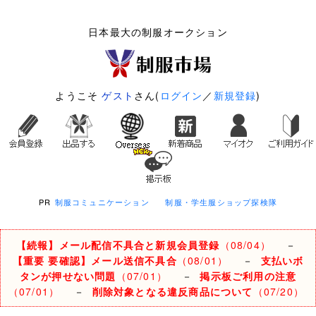
日本最大の制服オークション
ようこそ
ゲスト
さん(
ログイン
／
新規登録
)
PR
制服コミュニケーション
制服・学生服ショップ探検隊
【続報】メール配信不具合と新規会員登録
（08/04）
－
【重要 要確認】メール送信不具合
（08/01）
－
支払いボ
タンが押せない問題
（07/01）
－
掲示板ご利用の注意
（07/01）
－
削除対象となる違反商品について
（07/20）