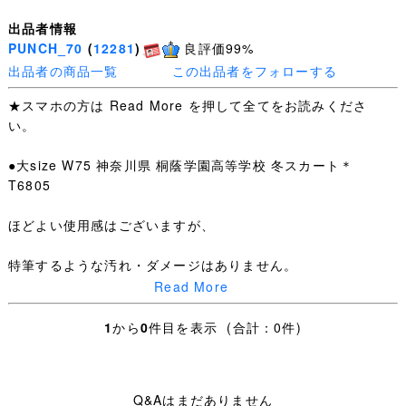
出品者情報
PUNCH_70
(
12281
)
良評価99%
出品者の商品一覧
この出品者をフォローする
★スマホの方は Read More を押して全てをお読みくださ
い。
●大size W75 神奈川県 桐蔭学園高等学校 冬スカート＊
T6805
ほどよい使用感はございますが、
特筆するような汚れ・ダメージはありません。
Read More
W表示75 W最大値75cm 総丈53cm
1
から
0
件目を表示 (合計：0件)
・お手数ですが下記を全てお読みいただき、ご入札＝ご了
承いただいたこととさせていただきます。
Q&Aはまだありません
・日々学校生活に使われた制服なので、着用できないほど