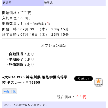
発送元
埼玉県
・一週間以内にご落札いただいた品については同梱包いた
開始価格：*****円
します。
入札単位：500円
ご注意：一緒に発送する品を、すべてご落札いただいてか
取扱数量：1
1
らお取引を開始してください。
(残り有効数量：
)
開始日時：07月 09日（木） 23時 15分
取引ナビで一覧に表示されない品は同梱包できません。落
終了日時：07月 16日（木） 23時 15分
札手続き【 取引開始 】をすると、その後のご落札は別梱
包になります。
オプション設定
・未連絡のままだと【 落札者都合によるキャンセル 】に
・自動延長：
あり
なりますので、
・早期終了：
あり
追加同梱予定がある場合は【 取引開始 】をしないで取引
・評価制限：
あり
ナビより(同梱包予定がある旨)連絡ください。
●大size W75 神奈川県 桐蔭学園高等学
・なるべく毎日発送するよう心がけますが、買取に出るこ
校 冬スカート＊T6805
とも多いので、
・発送日は基本 月・木曜日(入金確認当日午前中〆切)の週
神奈川県
２回です。
現在価格：
*****円
・土日祭日はお取引全般お休みさせていただきます。
現在、入札はできない状態です。