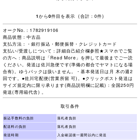
の汚れやダメージ以外は記載していません、写真を優先し
ます。
1
から
0
件目を表示 (合計：0件)
・【 評価：新規の方 いたずら入札防止の為 】
オークNo.：1782919106
商品状態：中古品
評価新規の方は［責任をもって取引する］ことをご入札前
支払方法：・銀行振込・郵便振替・クレジットカード
に質問欄からお約束ください。
支払い/受渡しについて：詳細自己紹介欄参照★スマホでご覧
(「 入札します 」だけは不可 お約束のない場合は残念です
の方へ：商品説明は「Read More」を押して最後までご一読
が入札をお取り消しすることがあります。)
ください。発送は佐川急便です(準備の都合でヤマトになる場
未連絡 未入金 キャンセルの多くが評価新規の方で、本当
合有)。ゆうパックは扱いません。・基本発送日は月 木の週2
に困っています。
回です。●佐川宅配便(営業所留 可)。●クリックポスト発送は
（いたずら落札は随時必ず管理人様へID報告します。)
サイズ規定内に限り承ります(商品説明欄に記載)：全国250円
迷惑な方はごく一部で評価新規の殆どの方は問題なく取引
発送(専用箱代含) 。
が完了します。
一部の方のために誠に申し訳ございません。
取引条件
・オークション終了後(休業日を除く)24時間以内のご連絡
振込手数料の負担
落札者負担
(取引開始)、送料連絡後金融機関の3営業日以内のご入金、
配送料の負担
落札者負担
をご承諾いただける方のみご検討下さいますようお願いし
発送時期
入金確認後一週間以内に発送
ます。