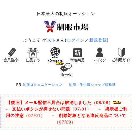
日本最大の制服オークション
ようこそ
ゲスト
さん(
ログイン
／
新規登録
)
PR
制服コミュニケーション
制服・学生服ショップ探検隊
【復旧】メール配信不具合は解消しました
（08/08）
－
支払いボタンが押せない問題
（07/01）
－
掲示板ご利
用の注意
（07/01）
－
削除対象となる違反商品について
（07/20）