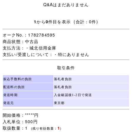
Q&Aはまだありません
■商品詳細 ■
1
から
0
件目を表示 (合計：0件)
サイズ /
※冬用セーラー服/実寸サイズ/ 着丈約50cm、身幅約
オークNo.：1782784595
48cm、肩幅約41cm、袖丈約54cm
商品状態：中古品
※夏用スカート/実寸サイズ/ ウエスト(平置きの2倍)約
支払方法：・城北信用金庫
74cm、総丈約68cm
支払い/受渡しについて：・特にありません
状態/ 特に問題なく着用可能です。
取引条件
振込手数料の負担
落札者負担
配送料の負担
落札者負担
★ご要望にお応えし、シワの目立つ商品につきましては丁
発送時期
入金確認後1-2日で発送
寧にアイロンをかけ、できる限りシワを取った状態で出品
発送元
東京都
しております。
開始価格：*****円
入札単位：500円
■配送方法■
取扱数量：1
1
(残り有効数量：
)