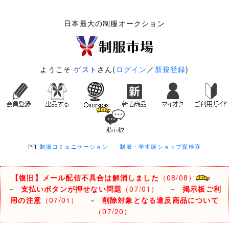
日本最大の制服オークション
ようこそ
ゲスト
さん(
ログイン
／
新規登録
)
PR
制服コミュニケーション
制服・学生服ショップ探検隊
【復旧】メール配信不具合は解消しました
（08/08）
－
支払いボタンが押せない問題
（07/01）
－
掲示板ご利
用の注意
（07/01）
－
削除対象となる違反商品について
（07/20）