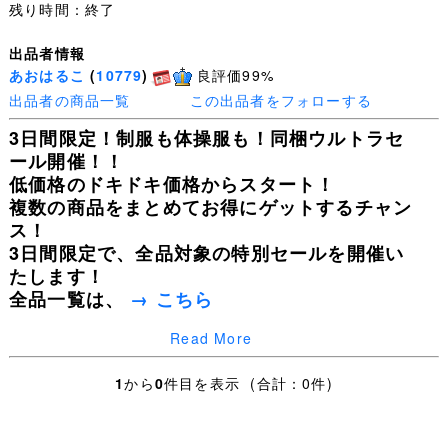
残り時間：終了
出品者情報
あおはるこ
(
10779
)
良評価99%
出品者の商品一覧
この出品者をフォローする
3日間限定！制服も体操服も！同梱ウルトラセ
ール開催！！
低価格のドキドキ価格からスタート！
複数の商品をまとめてお得にゲットするチャン
ス！
3日間限定で、全品対象の特別セールを開催い
たします！
全品一覧は、
→ こちら
Read More
皆様の入札を心よりお待ちしております！
1
から
0
件目を表示 (合計：0件)