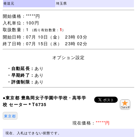
ます。
発送元
埼玉県
開始価格：*****円
・一週間以内にご落札いただいた品については同梱包いた
入札単位：100円
します。
取扱数量：1
1
ご注意：一緒に発送する品を、すべてご落札いただいてか
(残り有効数量：
)
開始日時：07月 10日（金） 23時 03分
らお取引を開始してください。
終了日時：07月 15日（水） 23時 02分
取引ナビで一覧に表示されない品は同梱包できません。落
札手続き【 取引開始 】をすると、その後のご落札は別梱
オプション設定
包になります。
・自動延長：
あり
・未連絡のままだと【 落札者都合によるキャンセル 】に
・早期終了：
あり
なりますので、
・評価制限：
あり
追加同梱予定がある場合は【 取引開始 】をしないで取引
ナビより(同梱包予定がある旨)連絡ください。
●東京都 豊島岡女子学園中学校・高等学
校 セーター＊T6735
・なるべく毎日発送するよう心がけますが、買取に出るこ
とも多いので、
東京都
・発送日は基本 月・木曜日(入金確認当日午前中〆切)の週
現在価格：
*****円
２回です。
・土日祭日はお取引全般お休みさせていただきます。
現在、入札はできない状態です。