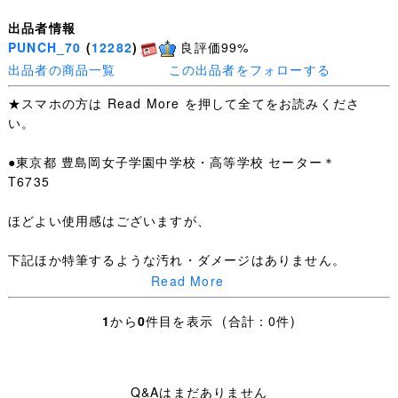
出品者情報
PUNCH_70
(
12282
)
良評価99%
出品者の商品一覧
この出品者をフォローする
★スマホの方は Read More を押して全てをお読みくださ
い。
●東京都 豊島岡女子学園中学校・高等学校 セーター＊
T6735
ほどよい使用感はございますが、
下記ほか特筆するような汚れ・ダメージはありません。
Read More
SIZE L 肩幅43cm 身幅50cm 着丈61cm 袖丈59cm 素材
毛 100％ 所々糸抜け
1
から
0
件目を表示 (合計：0件)
・お手数ですが下記を全てお読みいただき、ご入札＝ご了
承いただいたこととさせていただきます。
Q&Aはまだありません