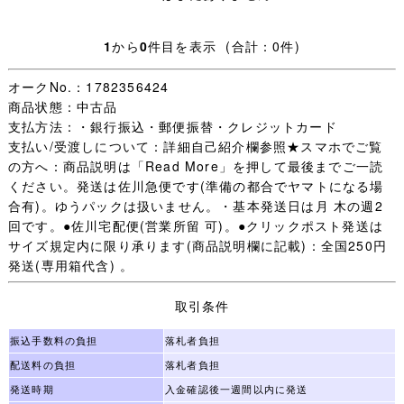
・日々学校生活に使われた制服なので、着用できないほど
の汚れやダメージ以外は記載していません、写真を優先し
1
から
0
件目を表示 (合計：0件)
ます。
オークNo.：1782356424
・【 評価：新規の方 いたずら入札防止の為 】
商品状態：中古品
支払方法：・銀行振込・郵便振替・クレジットカード
評価新規の方は［責任をもって取引する］ことをご入札前
支払い/受渡しについて：詳細自己紹介欄参照★スマホでご覧
に質問欄からお約束ください。
の方へ：商品説明は「Read More」を押して最後までご一読
(「 入札します 」だけは不可 お約束のない場合は残念です
ください。発送は佐川急便です(準備の都合でヤマトになる場
が入札をお取り消しすることがあります。)
合有)。ゆうパックは扱いません。・基本発送日は月 木の週2
未連絡 未入金 キャンセルの多くが評価新規の方で、本当
回です。●佐川宅配便(営業所留 可)。●クリックポスト発送は
に困っています。
サイズ規定内に限り承ります(商品説明欄に記載)：全国250円
（いたずら落札は随時必ず管理人様へID報告します。)
発送(専用箱代含) 。
迷惑な方はごく一部で評価新規の殆どの方は問題なく取引
が完了します。
取引条件
一部の方のために誠に申し訳ございません。
振込手数料の負担
落札者負担
・オークション終了後(休業日を除く)24時間以内のご連絡
配送料の負担
落札者負担
(取引開始)、送料連絡後金融機関の3営業日以内のご入金、
発送時期
入金確認後一週間以内に発送
をご承諾いただける方のみご検討下さいますようお願いし