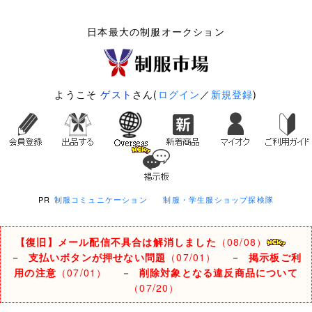
日本最大の制服オークション
ようこそ
ゲスト
さん(
ログイン
／
新規登録
)
PR
制服コミュニケーション
制服・学生服ショップ探検隊
【復旧】メール配信不具合は解消しました
（08/08）
－
支払いボタンが押せない問題
（07/01）
－
掲示板ご利
用の注意
（07/01）
－
削除対象となる違反商品について
（07/20）