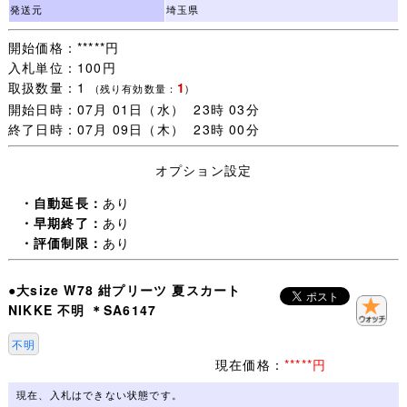
をご承諾いただける方のみご検討下さいますようお願いし
発送元
埼玉県
ます。
開始価格：*****円
入札単位：100円
・一週間以内にご落札いただいた品については同梱包いた
取扱数量：1
1
します。
(残り有効数量：
)
開始日時：07月 01日（水） 23時 03分
ご注意：一緒に発送する品を、すべてご落札いただいてか
終了日時：07月 09日（木） 23時 00分
らお取引を開始してください。
取引ナビで一覧に表示されない品は同梱包できません。落
オプション設定
札手続き【 取引開始 】をすると、その後のご落札は別梱
包になります。
・自動延長：
あり
・早期終了：
あり
・未連絡のままだと【 落札者都合によるキャンセル 】に
・評価制限：
あり
なりますので、
追加同梱予定がある場合は【 取引開始 】をしないで取引
●大size W78 紺プリーツ 夏スカート
ナビより(同梱包予定がある旨)連絡ください。
NIKKE 不明 ＊SA6147
・発送日は 月・木曜日(入金確認当日午前中〆切)の週２回
不明
とさせていただきます。
現在価格：
*****円
・買取に出ることも多いので、(月)(木)と重なった場合は
発送が一日遅くなることがあります。
現在、入札はできない状態です。