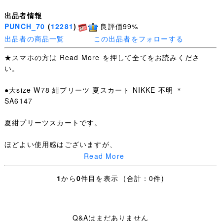
出品者情報
PUNCH_70
(
12281
)
良評価99%
出品者の商品一覧
この出品者をフォローする
★スマホの方は Read More を押して全てをお読みくださ
い。
●大size W78 紺プリーツ 夏スカート NIKKE 不明 ＊
SA6147
夏紺プリーツスカートです。
ほどよい使用感はございますが、
Read More
特筆するような汚れ・ダメージはありません。
1
から
0
件目を表示 (合計：0件)
夏スカート：W表示75 W最大値78cm 総丈63.5cm
・お手数ですが下記を全てお読みいただき、ご入札＝ご了
Q&Aはまだありません
承いただいたこととさせていただきます。