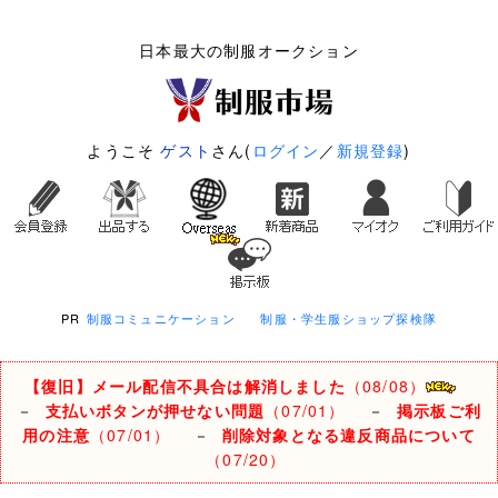
日本最大の制服オークション
ようこそ
ゲスト
さん(
ログイン
／
新規登録
)
PR
制服コミュニケーション
制服・学生服ショップ探検隊
【復旧】メール配信不具合は解消しました
（08/08）
－
支払いボタンが押せない問題
（07/01）
－
掲示板ご利
用の注意
（07/01）
－
削除対象となる違反商品について
（07/20）