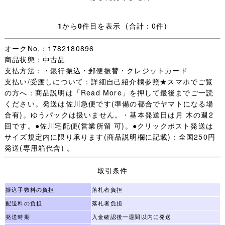
・日々学校生活に使われた制服なので、着用できないほど
1
から
0
件目を表示 (合計：0件)
の汚れやダメージ以外は記載していません、写真を優先し
ます。
オークNo.：1782180896
商品状態：中古品
・【 評価：新規の方 いたずら入札防止の為 】
支払方法：・銀行振込・郵便振替・クレジットカード
支払い/受渡しについて：詳細自己紹介欄参照★スマホでご覧
評価新規の方は［責任をもって取引する］ことをご入札前
の方へ：商品説明は「Read More」を押して最後までご一読
に質問欄からお約束ください。
ください。発送は佐川急便です(準備の都合でヤマトになる場
(「 入札します 」だけは不可 お約束のない場合は残念です
合有)。ゆうパックは扱いません。・基本発送日は月 木の週2
が入札をお取り消しすることがあります。)
回です。●佐川宅配便(営業所留 可)。●クリックポスト発送は
未連絡 未入金 キャンセルの多くが評価新規の方で、本当
サイズ規定内に限り承ります(商品説明欄に記載)：全国250円
に困っています。
発送(専用箱代含) 。
（いたずら落札は随時必ず管理人様へID報告します。)
迷惑な方はごく一部で評価新規の殆どの方は問題なく取引
取引条件
が完了します。
一部の方のために誠に申し訳ございません。
振込手数料の負担
落札者負担
配送料の負担
落札者負担
・オークション終了後(休業日を除く)24時間以内のご連絡
発送時期
入金確認後一週間以内に発送
(取引開始)、送料連絡後金融機関の3営業日以内のご入金、