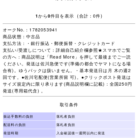
冬スカート：W表示72 W最大値74cm 総丈59cm 24本車ヒ
ダ
1
から
0
件目を表示 (合計：0件)
・お手数ですが下記を全てお読みいただき、ご入札＝ご了
オークNo.：1782053941
承いただいたこととさせていただきます。
商品状態：中古品
支払方法：・銀行振込・郵便振替・クレジットカード
・日々学校生活に使われた制服なので、着用できないほど
支払い/受渡しについて：詳細自己紹介欄参照★スマホでご覧
の汚れやダメージ以外は記載していません、写真を優先し
の方へ：商品説明は「Read More」を押して最後までご一読
ます。
ください。発送は佐川急便です(準備の都合でヤマトになる場
合有)。ゆうパックは扱いません。・基本発送日は月 木の週2
・【 評価：新規の方 いたずら入札防止の為 】
回です。●佐川宅配便(営業所留 可)。●クリックポスト発送は
サイズ規定内に限り承ります(商品説明欄に記載)：全国250円
評価新規の方は［責任をもって取引する］ことをご入札前
発送(専用箱代含) 。
に質問欄からお約束ください。
(「 入札します 」だけは不可 お約束のない場合は残念です
取引条件
が入札をお取り消しすることがあります。)
未連絡 未入金 キャンセルの多くが評価新規の方で、本当
振込手数料の負担
落札者負担
に困っています。
配送料の負担
落札者負担
（いたずら落札は随時必ず管理人様へID報告します。)
発送時期
入金確認後一週間以内に発送
迷惑な方はごく一部で評価新規の殆どの方は問題なく取引