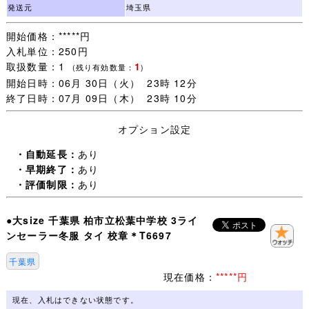
が完了します。
発送元
埼玉県
一部の方のために誠に申し訳ございません。
開始価格：*****円
入札単位：250円
・オークション終了後(休業日を除く)24時間以内のご連絡
取扱数量：1
1
(取引開始)、送料連絡後金融機関の3営業日以内のご入金、
(残り有効数量：
)
開始日時：06月 30日（火） 23時 12分
をご承諾いただける方のみご検討下さいますようお願いし
終了日時：07月 09日（木） 23時 10分
ます。
オプション設定
・一週間以内にご落札いただいた品については同梱包いた
します。
・自動延長：
あり
ご注意：一緒に発送する品を、すべてご落札いただいてか
・早期終了：
あり
らお取引を開始してください。
・評価制限：
あり
取引ナビで一覧に表示されない品は同梱包できません。落
札手続き【 取引開始 】をすると、その後のご落札は別梱
●大size 千葉県 柏市立松葉中学校 3ライ
包になります。
ンセーラー冬服 タイ 校章＊T6697
・未連絡のままだと【 落札者都合によるキャンセル 】に
千葉県
なりますので、
現在価格：
*****円
追加同梱予定がある場合は【 取引開始 】をしないで取引
ナビより(同梱包予定がある旨)連絡ください。
現在、入札はできない状態です。