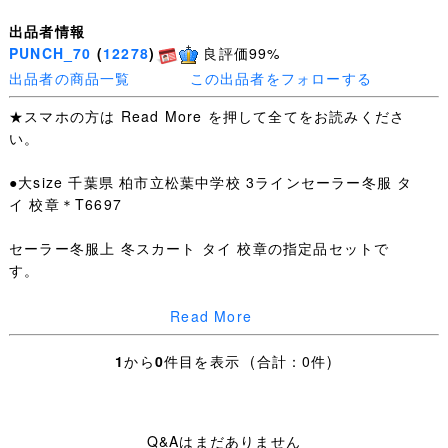
出品者情報
PUNCH_70
(
12278
)
良評価99%
出品者の商品一覧
この出品者をフォローする
★スマホの方は Read More を押して全てをお読みくださ
い。
●大size 千葉県 柏市立松葉中学校 3ラインセーラー冬服 タ
イ 校章＊T6697
セーラー冬服上 冬スカート タイ 校章の指定品セットで
す。
ほどよい使用感はございますが、
Read More
下記ほか特筆するような汚れ・ダメージはありません。
1
から
0
件目を表示 (合計：0件)
冬服上：SIZE 12 肩幅42cm 身幅50cm 着丈46cm 袖丈
57cm 右袖に白ライン移りあり
Q&Aはまだありません