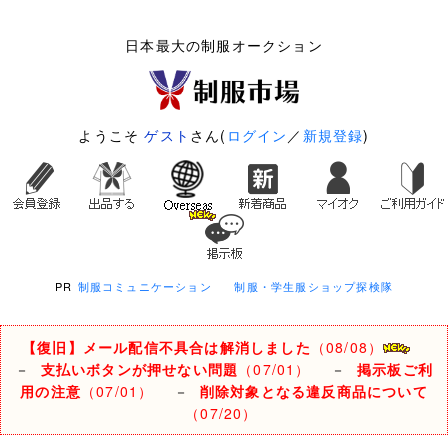
日本最大の制服オークション
ようこそ
ゲスト
さん(
ログイン
／
新規登録
)
PR
制服コミュニケーション
制服・学生服ショップ探検隊
【復旧】メール配信不具合は解消しました
（08/08）
－
支払いボタンが押せない問題
（07/01）
－
掲示板ご利
用の注意
（07/01）
－
削除対象となる違反商品について
（07/20）