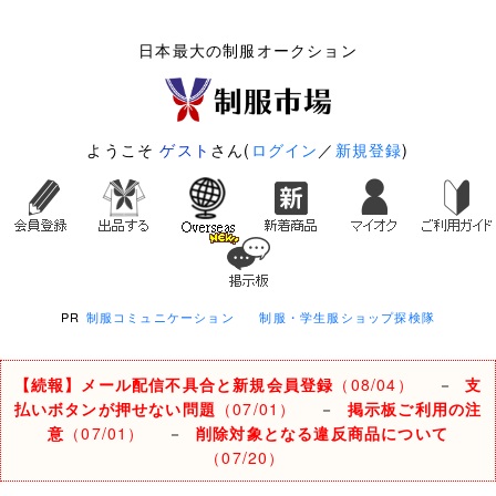
日本最大の制服オークション
ようこそ
ゲスト
さん(
ログイン
／
新規登録
)
PR
制服コミュニケーション
制服・学生服ショップ探検隊
【続報】メール配信不具合と新規会員登録
（08/04）
－
支
払いボタンが押せない問題
（07/01）
－
掲示板ご利用の注
意
（07/01）
－
削除対象となる違反商品について
（07/20）