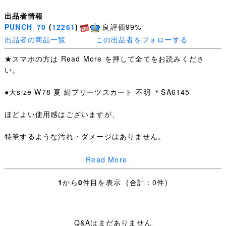
出品者情報
PUNCH_70
(
12261
)
良評価99%
出品者の商品一覧
この出品者をフォローする
★スマホの方は Read More を押して全てをお読みくださ
い。
●大size W78 夏 紺プリーツスカート 不明 ＊SA6145
ほどよい使用感はございますが、
特筆するような汚れ・ダメージはありません。
夏スカート：W表示75 W最大値78cm 総丈64.5cm
Read More
・お手数ですが下記を全てお読みいただき、ご入札＝ご了
1
から
0
件目を表示 (合計：0件)
承いただいたこととさせていただきます。
・日々学校生活に使われた制服なので、着用できないほど
Q&Aはまだありません
の汚れやダメージ以外は記載していません、写真を優先し