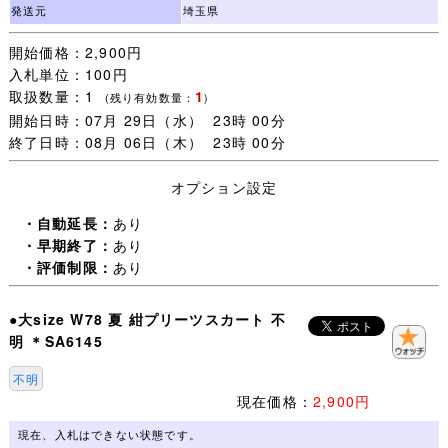
・一週間以内にご落札いただいた品については同梱包いた
発送元
埼玉県
します。
開始価格：2,900円
ご注意：一緒に発送する品を、すべてご落札いただいてか
入札単位：100円
らお取引を開始してください。
取扱数量：1
1
取引ナビで一覧に表示されない品は同梱包できません。落
(残り有効数量：
)
開始日時：07月 29日（水） 23時 00分
札手続き【 取引開始 】をすると、その後のご落札は別梱
終了日時：08月 06日（木） 23時 00分
包になります。
オプション設定
・未連絡のままだと【 落札者都合によるキャンセル 】に
なりますので、
・自動延長：
あり
追加同梱予定がある場合は【 取引開始 】をしないで取引
・早期終了：
あり
ナビより(同梱包予定がある旨)連絡ください。
・評価制限：
あり
・発送日は 月・木曜日(入金確認当日午前中〆切)の週２回
●大size W78 夏 紺プリーツスカート 不
とさせていただきます。
明 ＊SA6145
・買取に出ることも多いので、(月)(木)と重なった場合は
発送が一日遅くなることがあります。
不明
・土日祭日はお取引全般お休みさせていただきます。
現在価格：
2,900円
・この品はクリックポスト発送 サイズ規定外です。
現在、入札はできない状態です。