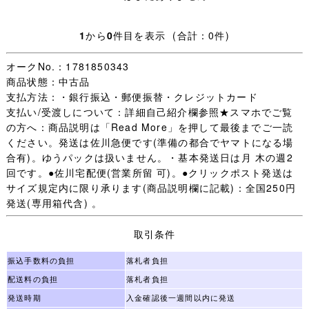
ます。
1
から
0
件目を表示 (合計：0件)
・【 評価：新規の方 いたずら入札防止の為 】
オークNo.：1781850343
評価新規の方は［責任をもって取引する］ことをご入札前
商品状態：中古品
に質問欄からお約束ください。
支払方法：・銀行振込・郵便振替・クレジットカード
(「 入札します 」だけは不可 お約束のない場合は残念です
支払い/受渡しについて：詳細自己紹介欄参照★スマホでご覧
が入札をお取り消しすることがあります。)
の方へ：商品説明は「Read More」を押して最後までご一読
未連絡 未入金 キャンセルの多くが評価新規の方で、本当
ください。発送は佐川急便です(準備の都合でヤマトになる場
に困っています。
合有)。ゆうパックは扱いません。・基本発送日は月 木の週2
（いたずら落札は随時必ず管理人様へID報告します。)
回です。●佐川宅配便(営業所留 可)。●クリックポスト発送は
迷惑な方はごく一部で評価新規の殆どの方は問題なく取引
サイズ規定内に限り承ります(商品説明欄に記載)：全国250円
が完了します。
発送(専用箱代含) 。
一部の方のために誠に申し訳ございません。
取引条件
・オークション終了後(休業日を除く)24時間以内のご連絡
(取引開始)、送料連絡後金融機関の3営業日以内のご入金、
振込手数料の負担
落札者負担
をご承諾いただける方のみご検討下さいますようお願いし
配送料の負担
落札者負担
ます。
発送時期
入金確認後一週間以内に発送