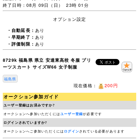
②佐川急便 飛脚宅配便
終了日時：08月 09日（日） 23時 01分
６０サイズ
東京から
でお送り致します。
料金は下記からお調べください。
オプション設定
料金表は
[こちら]
・自動延長：
あり
※佐川急便営業所留め承ります。
・早期終了：
あり
・評価制限：
あり
※四国の一部の地域や九州の一部の地域、北海道の一部の
地域で中継料が発生する場合がございます。
8729k 福島県 県立 安達東高校 冬服 プリ
その際に追加で中継料金をご請求させて頂く場合もござい
ーツスカート サイズW66 女子制服
ます。
福島県
※ヤマト営業所留め、コンビニ受け取り等のご指定はお受
現在価格：
200円
けできません。
オークション参加ガイド
ユーザー登録はお済みですか?
■同梱について■
オークションへ参加いただくには
ユーザー登録
が必要です
ログインされていますか?
複数の商品を落札いただいた場合、同梱配送を承ります。
オークションへご参加いただくには
ログイン
されている必要があります
同梱によりサイズが変更となる場合がございます。