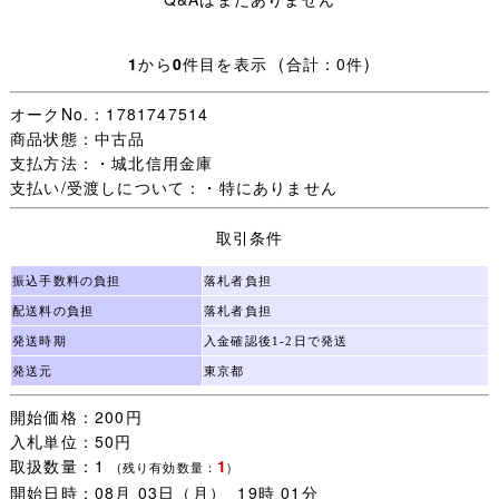
■商品詳細 ■
1
から
0
件目を表示 (合計：0件)
サイズ / 66-51/実寸サイズ/ ウエスト(平置きの2倍)約
64-70cm、総丈約54cm
オークNo.：1781747514
状態/ 特に問題なく着用可能です。
商品状態：中古品
支払方法：・城北信用金庫
支払い/受渡しについて：・特にありません
★ご要望にお応えし、シワの目立つ商品につきましては丁
取引条件
寧にアイロンをかけ、できる限りシワを取った状態で出品
しております。
振込手数料の負担
落札者負担
配送料の負担
落札者負担
発送時期
入金確認後1-2日で発送
■配送方法■
発送元
東京都
①クリックポスト
開始価格：200円
こちらの商品は、厚さがあるためクリックポストを
入札単位：50円
使用できません。
②の佐川急便のみになります。
取扱数量：1
1
(残り有効数量：
)
開始日時：08月 03日（月） 19時 01分