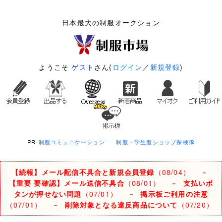
日本最大の制服オークション
ようこそ
ゲスト
さん(
ログイン
／
新規登録
)
PR
制服コミュニケーション
制服・学生服ショップ探検隊
【続報】メール配信不具合と新規会員登録
（08/04）
－
【重要 要確認】メール送信不具合
（08/01）
－
支払いボ
タンが押せない問題
（07/01）
－
掲示板ご利用の注意
（07/01）
－
削除対象となる違反商品について
（07/20）