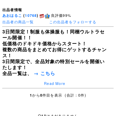
出品者情報
あおはるこ
(
10768
)
良評価99%
出品者の商品一覧
この出品者をフォローする
3日間限定！制服も体操服も！同梱ウルトラセ
ール開催！！
低価格のドキドキ価格からスタート！
複数の商品をまとめてお得にゲットするチャン
ス！
3日間限定で、全品対象の特別セールを開催い
たします！
全品一覧は、
→ こちら
Read More
皆様の入札を心よりお待ちしております！
1
から
0
件目を表示 (合計：0件)
Q&Aはまだありません