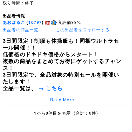
残り時間：終了
出品者情報
あおはるこ
(
10797
)
良評価99%
出品者の商品一覧
この出品者をフォローする
3日間限定！制服も体操服も！同梱ウルトラセ
ール開催！！
低価格のドキドキ価格からスタート！
複数の商品をまとめてお得にゲットするチャン
ス！
3日間限定で、全品対象の特別セールを開催い
たします！
全品一覧は、
→ こちら
Read More
皆様の入札を心よりお待ちしております！
1
から
0
件目を表示 (合計：0件)