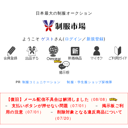
日本最大の制服オークション
ようこそ
ゲスト
さん(
ログイン
／
新規登録
)
PR
制服コミュニケーション
制服・学生服ショップ探検隊
【復旧】メール配信不具合は解消しました
（08/08）
－
支払いボタンが押せない問題
（07/01）
－
掲示板ご利
用の注意
（07/01）
－
削除対象となる違反商品について
（07/20）