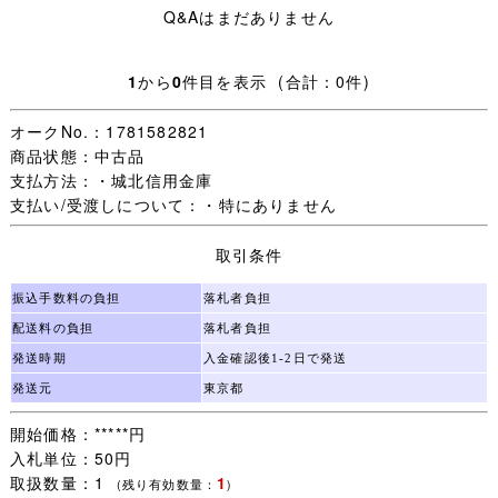
Q&Aはまだありません
■商品詳細 ■
1
から
0
件目を表示 (合計：0件)
サイズ / Ｓサイズ
実寸サイズ/ 着丈約６３cm、身幅約４８cm、肩幅約３７
オークNo.：1781582821
cm、袖丈約２０．５cm
商品状態：中古品
支払方法：・城北信用金庫
状態 / 特に問題なく着用可能です。
支払い/受渡しについて：・特にありません
取引条件
★記名のあるモザイクについて
女の子の苗字はオレンジ色、名前はピンク色、
振込手数料の負担
落札者負担
男の子の苗字は青色、名前は水色のモザイクで加工してお
配送料の負担
落札者負担
ります。
発送時期
入金確認後1-2日で発送
★ご要望にお応えし、シワの目立つ商品につきましては丁
発送元
東京都
寧にアイロンをかけ、できる限りシワを取った状態で出品
しております。
開始価格：*****円
入札単位：50円
取扱数量：1
1
(残り有効数量：
)
■配送方法■