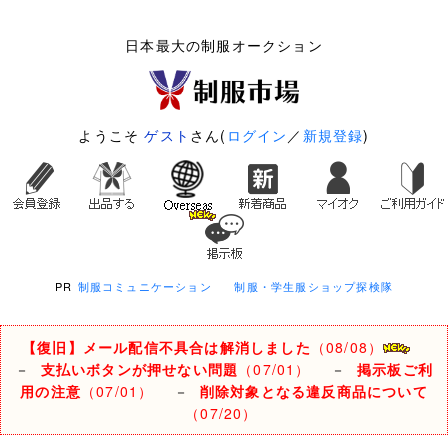
日本最大の制服オークション
ようこそ
ゲスト
さん(
ログイン
／
新規登録
)
PR
制服コミュニケーション
制服・学生服ショップ探検隊
【復旧】メール配信不具合は解消しました
（08/08）
－
支払いボタンが押せない問題
（07/01）
－
掲示板ご利
用の注意
（07/01）
－
削除対象となる違反商品について
（07/20）