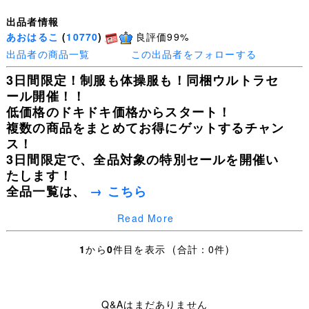
出品者情報
あおはるこ
(
10770
)
良評価99%
出品者の商品一覧
この出品者をフォローする
3日間限定！制服も体操服も！同梱ウルトラセ
ール開催！！
低価格のドキドキ価格からスタート！
複数の商品をまとめてお得にゲットするチャン
ス！
3日間限定で、全品対象の特別セールを開催い
たします！
全品一覧は、
→ こちら
Read More
皆様の入札を心よりお待ちしております！
1
から
0
件目を表示 (合計：0件)
Q&Aはまだありません