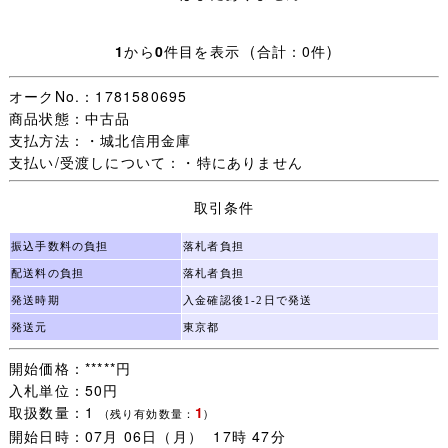
■商品詳細 ■
1
から
0
件目を表示 (合計：0件)
サイズ / Ｍサイズ
実寸サイズ/ 着丈約６４cm、身幅４９約cm、肩幅約３９.
オークNo.：1781580695
５cm、袖丈約５７cm
商品状態：中古品
支払方法：・城北信用金庫
状態 / 特に問題なく着用可能です。
支払い/受渡しについて：・特にありません
取引条件
★記名のあるモザイクについて
女の子の苗字はオレンジ色、名前はピンク色、
振込手数料の負担
落札者負担
男の子の苗字は青色、名前は水色のモザイクで加工してお
配送料の負担
落札者負担
ります。
発送時期
入金確認後1-2日で発送
★ご要望にお応えし、シワの目立つ商品につきましては丁
発送元
東京都
寧にアイロンをかけ、できる限りシワを取った状態で出品
しております。
開始価格：*****円
入札単位：50円
取扱数量：1
1
(残り有効数量：
)
■配送方法■
開始日時：07月 06日（月） 17時 47分