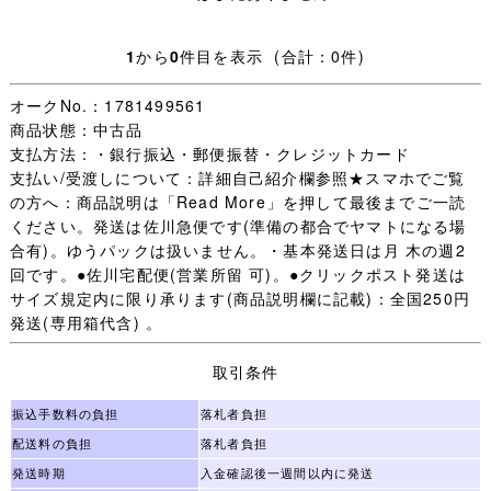
・日々学校生活に使われた制服なので、着用できないほど
1
から
0
件目を表示 (合計：0件)
の汚れやダメージ以外は記載していません、写真を優先し
ます。
オークNo.：1781499561
商品状態：中古品
・【 評価：新規の方 いたずら入札防止の為 】
支払方法：・銀行振込・郵便振替・クレジットカード
支払い/受渡しについて：詳細自己紹介欄参照★スマホでご覧
評価新規の方は［責任をもって取引する］ことをご入札前
の方へ：商品説明は「Read More」を押して最後までご一読
に質問欄からお約束ください。
ください。発送は佐川急便です(準備の都合でヤマトになる場
(「 入札します 」だけは不可 お約束のない場合は残念です
合有)。ゆうパックは扱いません。・基本発送日は月 木の週2
が入札をお取り消しすることがあります。)
回です。●佐川宅配便(営業所留 可)。●クリックポスト発送は
未連絡 未入金 キャンセルの多くが評価新規の方で、本当
サイズ規定内に限り承ります(商品説明欄に記載)：全国250円
に困っています。
発送(専用箱代含) 。
（いたずら落札は随時必ず管理人様へID報告します。)
迷惑な方はごく一部で評価新規の殆どの方は問題なく取引
取引条件
が完了します。
一部の方のために誠に申し訳ございません。
振込手数料の負担
落札者負担
配送料の負担
落札者負担
・オークション終了後(休業日を除く)24時間以内のご連絡
発送時期
入金確認後一週間以内に発送
(取引開始)、送料連絡後金融機関の3営業日以内のご入金、