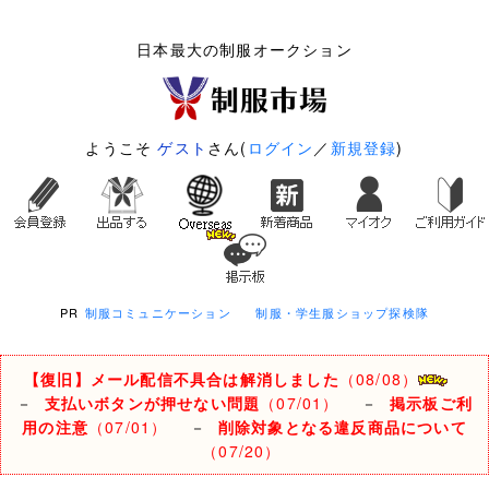
日本最大の制服オークション
ようこそ
ゲスト
さん(
ログイン
／
新規登録
)
PR
制服コミュニケーション
制服・学生服ショップ探検隊
【復旧】メール配信不具合は解消しました
（08/08）
－
支払いボタンが押せない問題
（07/01）
－
掲示板ご利
用の注意
（07/01）
－
削除対象となる違反商品について
（07/20）