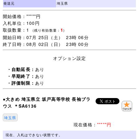
をご承諾いただける方のみご検討下さいますようお願いし
発送元
埼玉県
ます。
開始価格：*****円
入札単位：100円
・一週間以内にご落札いただいた品については同梱包いた
取扱数量：1
1
します。
(残り有効数量：
)
開始日時：07月 25日（土） 23時 06分
ご注意：一緒に発送する品を、すべてご落札いただいてか
終了日時：08月 02日（日） 23時 00分
らお取引を開始してください。
取引ナビで一覧に表示されない品は同梱包できません。落
オプション設定
札手続き【 取引開始 】をすると、その後のご落札は別梱
包になります。
・自動延長：
あり
・早期終了：
あり
・未連絡のままだと【 落札者都合によるキャンセル 】に
・評価制限：
あり
なりますので、
追加同梱予定がある場合は【 取引開始 】をしないで取引
●大きめ 埼玉県立 坂戸高等学校 長袖ブラ
ナビより(同梱包予定がある旨)連絡ください。
ウス ＊SA6136
・発送日は 月・木曜日(入金確認当日午前中〆切)の週２回
埼玉県
とさせていただきます。
現在価格：
*****円
・買取に出ることも多いので、(月)(木)と重なった場合は
発送が一日遅くなることがあります。
現在、入札はできない状態です。