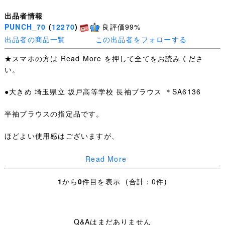
出品者情報
PUNCH_70
(
12270
)
良評価99%
出品者の商品一覧
この出品者をフォローする
★スマホの方は Read More を押して全てをお読みくださ
い。
●大きめ 埼玉県立 坂戸高等学校 長袖ブラウス ＊SA6136
半袖ブラウスの指定品です。
ほどよい使用感はございますが、
特筆するような汚れ・ダメージはありません。
Read More
長袖ブラウス：肩幅41cm 身幅52cm 着丈65cm 袖丈
1
から
0
件目を表示 (合計：0件)
54.5cm
・お手数ですが下記を全てお読みいただき、ご入札＝ご了
Q&Aはまだありません
承いただいたこととさせていただきます。