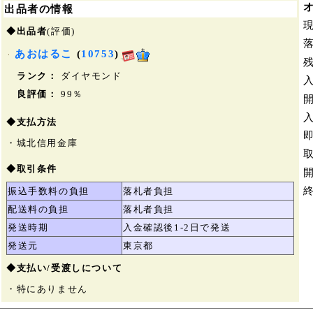
出品者の情報
◆出品者
(評価)
あおはるこ
(
10753
)
ランク：
ダイヤモンド
良評価：
99％
◆支払方法
・城北信用金庫
◆取引条件
振込手数料の負担
落札者負担
配送料の負担
落札者負担
発送時期
入金確認後1-2日で発送
発送元
東京都
◆支払い/受渡しについて
・特にありません