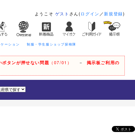
ようこそ
ゲスト
さん(
ログイン
／
新規登録
)
ニケーション
制服・学生服ショップ探検隊
いボタンが押せない問題
（07/01）
－
掲示板ご利用の