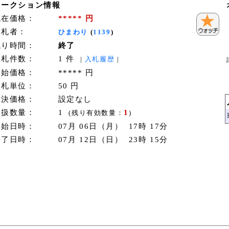
オークション情報
現在価格：
***** 円
落札者：
ひまわり
(
1139
)
残り時間：
終了
入札件数：
1 件
|
入札履歴
|
開始価格：
***** 円
入札単位：
50 円
即決価格：
設定なし
取扱数量：
1
1
(残り有効数量：
)
開始日時：
07月 06日（月） 17時 17分
終了日時：
07月 12日（日） 23時 15分