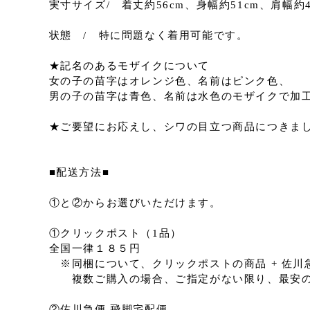
実寸サイズ/ 着丈約56cm、身幅約51cm、肩幅約
状態 / 特に問題なく着用可能です。
★記名のあるモザイクについて
女の子の苗字はオレンジ色、名前はピンク色、
男の子の苗字は青色、名前は水色のモザイクで加
★ご要望にお応えし、シワの目立つ商品につきま
■配送方法■
①と②からお選びいただけます。
①クリックポスト（1品）
全国一律１８５円
※同梱について、クリックポストの商品 + 佐
複数ご購入の場合、ご指定がない限り、最安の
②佐川急便 飛脚宅配便