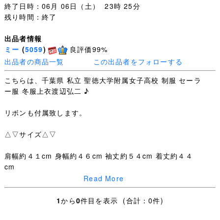
終了日時：06月 06日（土） 23時 25分
残り時間：終了
出品者情報
ミー
(
5059
)
良評価99%
出品者の商品一覧
この出品者をフォローする
こちらは、千葉県 私立 聖徳大学附属女子高校 制服 セーラ
ー服 冬服上衣渡辺弘二 ♪
リボンも付属致します。
△▽サイズ△▽
肩幅約４１cm 身幅約４６cm 袖丈約５４cm 着丈約４４
cm
Read More
△▽発送方法 送料△▽
1
から
0
件目を表示 (合計：0件)
ヤマト運輸宅急便 全国一律送料８００円 沖縄２０００