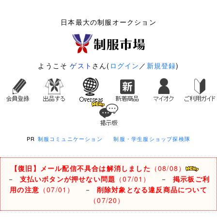
日本最大の制服オークション
ようこそ
ゲスト
さん(
ログイン
／
新規登録
)
PR
制服コミュニケーション
制服・学生服ショップ探検隊
【復旧】メール配信不具合は解消しました
（08/08）
－
支払いボタンが押せない問題
（07/01）
－
掲示板ご利
用の注意
（07/01）
－
削除対象となる違反商品について
（07/20）