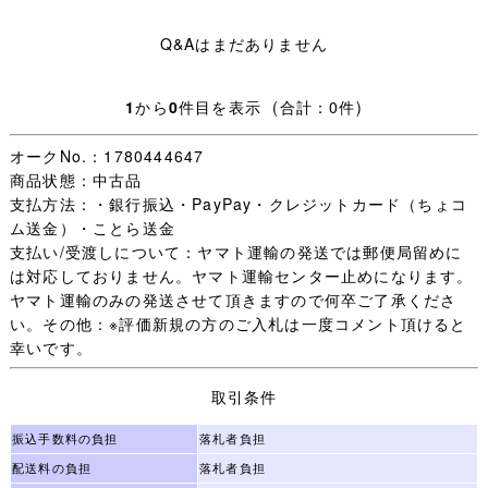
円
Q&Aはまだありません
△▽お願い△▽
★クリーニング済みです。
★サイズは素人採寸の為、多少の誤差があります。
1
から
0
件目を表示 (合計：0件)
★ノークレームノーリターンで、お願いします！
オークNo.：1780444647
商品状態：中古品
支払方法：・銀行振込・PayPay・クレジットカード（ちょコ
ム送金）・ことら送金
支払い/受渡しについて：ヤマト運輸の発送では郵便局留めに
は対応しておりません。ヤマト運輸センター止めになります。
ヤマト運輸のみの発送させて頂きますので何卒ご了承くださ
い。その他：※評価新規の方のご入札は一度コメント頂けると
幸いです。
取引条件
振込手数料の負担
落札者負担
配送料の負担
落札者負担