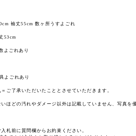
丈60cm 袖丈55cm 数ヶ所うすよごれ
丈53cm
 複数よごれあり
の具よごれあり
札＝ご了承いただいたこととさせていただきます。
ないほどの汚れやダメージ以外は記載していません、写真を
ご入札前に質問欄からお約束ください。