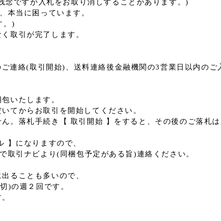
は残念ですが入札をお取り消しすることがあります。)
で、本当に困っています。
。)
なく取引が完了します。
内のご連絡(取引開始)、送料連絡後金融機関の3営業日以内の
梱包いたします。
だいてからお取引を開始してください。
ん。落札手続き【 取引開始 】をすると、その後のご落札
ル 】になりますので、
いで取引ナビより(同梱包予定がある旨)連絡ください。
に出ることも多いので、
切)の週２回です。
す。
。