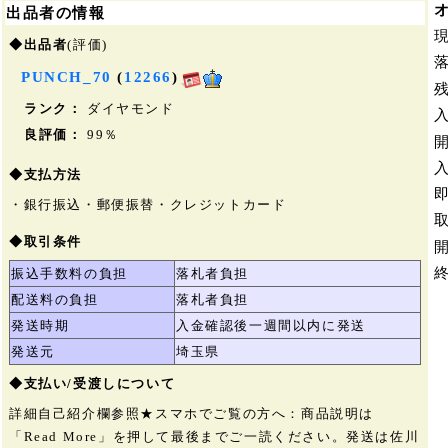
出品者の情報
◆出品者
(評価)
PUNCH_70
(
12266
)
ランク：
ダイヤモンド
良評価：
99％
◆支払方法
・銀行振込・郵便振替・クレジットカード
◆取引条件
振込手数料の負担
落札者負担
配送料の負担
落札者負担
発送時期
入金確認後一週間以内に発送
発送元
埼玉県
◆支払い/受渡しについて
詳細自己紹介欄参照★スマホでご覧の方へ：商品説明は
「Read More」を押して最後までご一読ください。発送は佐川