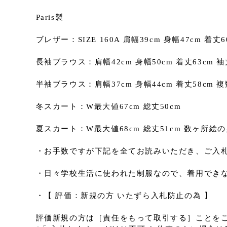
Paris製
ブレザー：SIZE 160A 肩幅39cm 身幅47cm 着
長袖ブラウス：肩幅42cm 身幅50cm 着丈63cm 袖
半袖ブラウス：肩幅37cm 身幅44cm 着丈58cm
冬スカート：W最大値67cm 総丈50cm
夏スカート：W最大値68cm 総丈51cm 数ヶ所絵
・お手数ですが下記を全てお読みいただき、ご入
・日々学校生活に使われた制服なので、着用でき
・【 評価：新規の方 いたずら入札防止の為 】
評価新規の方は［責任をもって取引する］ことを