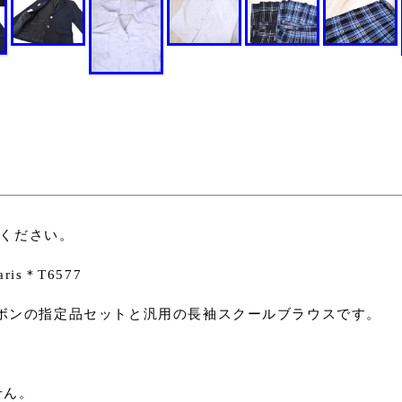
みください。
s＊T6577
 リボンの指定品セットと汎用の長袖スクールブラウスです。
せん。