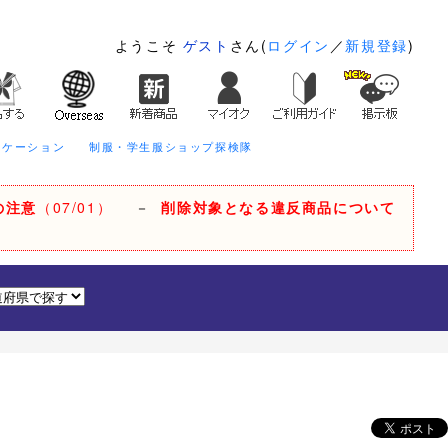
ようこそ
ゲスト
さん(
ログイン
／
新規登録
)
ニケーション
制服・学生服ショップ探検隊
の注意
（07/01）
－
削除対象となる違反商品について