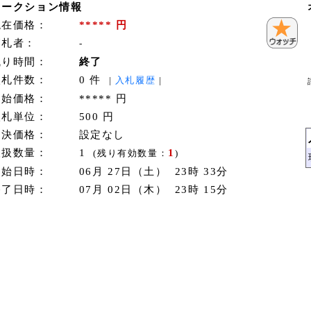
オークション情報
現在価格：
***** 円
落札者：
-
残り時間：
終了
入札件数：
0 件
|
入札履歴
|
開始価格：
***** 円
入札単位：
500 円
即決価格：
設定なし
取扱数量：
1
1
(残り有効数量：
)
開始日時：
06月 27日（土） 23時 33分
終了日時：
07月 02日（木） 23時 15分