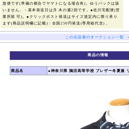
急便です(準備の都合でヤマトになる場合有)。ゆうパックは扱
いません。・基本発送日は月 木の週2回です。●佐川宅配便(営
業所留 可)。●クリックポスト発送はサイズ規定内に限り承り
ます(商品説明欄に記載)：全国250円発送(専用箱代含) 。
この出品者のオークション一覧
商品の情報
商品名
●神奈川県 鵠沼高等学校 ブレザー冬夏服 リボン