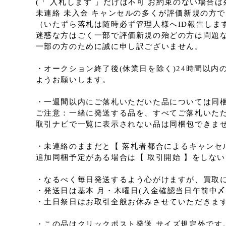
(「 入札します 」だけは不可 お約束のない場合
未連絡 未入金 キャンセルの多くが評価新規の方
（いたずら落札は随時必ず管理人様へID報告します
迷惑な方はごく一部で評価新規の殆どの方は問題
一部の方のために誠に申し訳ございません。
・オークション終了後(休業日を除く)24時間以
ようお願いします。
・一週間以内にご落札いただいた品については同
ご注意：一緒に発送する品を、すべてご落札いた
取引ナビで一覧に表示されない品は同梱包できませ
・未連絡のままだと【 落札者都合によるキャンセ
追加同梱予定がある場合は【 取引開始 】をしな
・なるべく毎日発送するよう心がけますが、買取
・発送日は基本 月・木曜日(入金確認当日午前中〆
・土日祭日はお取引全般お休みさせていただきま
・この品はクリックポスト発送 サイズ規定外です