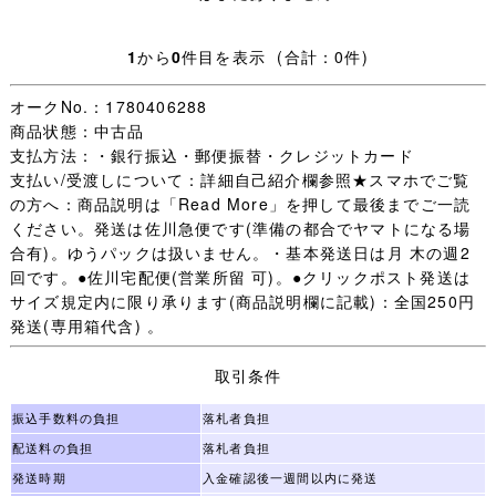
59cm
1
から
0
件目を表示 (合計：0件)
長袖ブラウス：SIZE 170 肩幅44cm 身幅54cm 着丈67cm
袖丈59cm
オークNo.：1780406288
商品状態：中古品
冬スカート：W表示85 W最大値86cm 総丈63cm 24本車ヒ
支払方法：・銀行振込・郵便振替・クレジットカード
ダ
支払い/受渡しについて：詳細自己紹介欄参照★スマホでご覧
の方へ：商品説明は「Read More」を押して最後までご一読
夏スカート：W表示85 W最大値86cm 総丈63cm 24本車ヒ
ください。発送は佐川急便です(準備の都合でヤマトになる場
ダ
合有)。ゆうパックは扱いません。・基本発送日は月 木の週2
回です。●佐川宅配便(営業所留 可)。●クリックポスト発送は
・お手数ですが下記を全てお読みいただき、ご入札＝ご了
サイズ規定内に限り承ります(商品説明欄に記載)：全国250円
承いただいたこととさせていただきます。
発送(専用箱代含) 。
・日々学校生活に使われた制服なので、着用できないほど
取引条件
の汚れやダメージ以外は記載していません、写真を優先し
ます。
振込手数料の負担
落札者負担
配送料の負担
落札者負担
・【 評価：新規の方 いたずら入札防止の為 】
発送時期
入金確認後一週間以内に発送