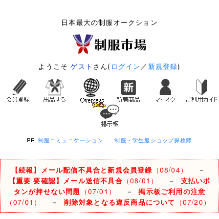
日本最大の制服オークション
ようこそ
ゲスト
さん(
ログイン
／
新規登録
)
PR
制服コミュニケーション
制服・学生服ショップ探検隊
【続報】メール配信不具合と新規会員登録
（08/04）
－
【重要 要確認】メール送信不具合
（08/01）
－
支払いボ
タンが押せない問題
（07/01）
－
掲示板ご利用の注意
（07/01）
－
削除対象となる違反商品について
（07/20）