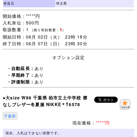
評価新規の方は［責任をもって取引する］ことをご入札前
発送元
埼玉県
に質問欄からお約束ください。
開始価格：*****円
(「 入札します 」だけは不可 お約束のない場合は残念です
入札単位：500円
が入札をお取り消しすることがあります。)
取扱数量：1
1
未連絡 未入金 キャンセルの多くが評価新規の方で、本当
(残り有効数量：
)
開始日時：06月 02日（火） 22時 18分
に困っています。
終了日時：06月 07日（日） 23時 30分
（いたずら落札は随時必ず管理人様へID報告します。)
迷惑な方はごく一部で評価新規の殆どの方は問題なく取引
オプション設定
が完了します。
一部の方のために誠に申し訳ございません。
・自動延長：
あり
・早期終了：
あり
・オークション終了後(休業日を除く)24時間以内のご連絡
・評価制限：
あり
(取引開始)、送料連絡後金融機関の3営業日以内のご入金、
をご承諾いただける方のみご検討下さいますようお願いし
●大size W86 千葉県 柏市立土中学校 襟
ます。
なしブレザー冬夏服 NIKKE＊T6578
・一週間以内にご落札いただいた品については同梱包いた
千葉県
します。
現在価格：
*****円
ご注意：一緒に発送する品を、すべてご落札いただいてか
らお取引を開始してください。
現在、入札はできない状態です。