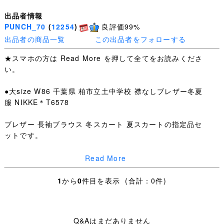
出品者情報
PUNCH_70
(
12254
)
良評価99%
出品者の商品一覧
この出品者をフォローする
★スマホの方は Read More を押して全てをお読みくださ
い。
●大size W86 千葉県 柏市立土中学校 襟なしブレザー冬夏
服 NIKKE＊T6578
ブレザー 長袖ブラウス 冬スカート 夏スカートの指定品セ
ットです。
ほどよい使用感はございますが、
Read More
特筆するような汚れ・ダメージはありません。
1
から
0
件目を表示 (合計：0件)
NIKKE製
Q&Aはまだありません
ブレザー：SIZE B1 肩幅44cm 身幅56cm 着丈63cm 袖丈