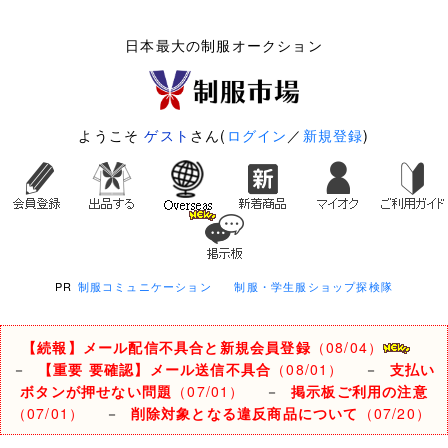
日本最大の制服オークション
ようこそ
ゲスト
さん(
ログイン
／
新規登録
)
PR
制服コミュニケーション
制服・学生服ショップ探検隊
【続報】メール配信不具合と新規会員登録
（08/04）
－
【重要 要確認】メール送信不具合
（08/01）
－
支払い
ボタンが押せない問題
（07/01）
－
掲示板ご利用の注意
（07/01）
－
削除対象となる違反商品について
（07/20）