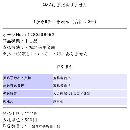
Q&Aはまだありません
実寸サイズ/ 着丈約52cm、身幅約48cm、肩幅約38cm、
袖丈約25cm
1
から
0
件目を表示 (合計：0件)
状態 / 特に問題なく着用可能です。
オークNo.：1780298952
★記名のあるモザイクについて
商品状態：中古品
女の子の苗字はオレンジ色、名前はピンク色、
支払方法：・城北信用金庫
男の子の苗字は青色、名前は水色のモザイクで加工してお
支払い/受渡しについて：・特にありません
ります。
取引条件
★ご要望にお応えし、シワの目立つ商品につきましては丁
寧にアイロンをかけ、できる限りシワを取った状態で出品
振込手数料の負担
落札者負担
しております。
配送料の負担
落札者負担
発送時期
入金確認後1-2日で発送
■配送方法■
発送元
東京都
開始価格：*****円
①と②からお選びいただけます。
入札単位：500円
取扱数量：1
1
①クリックポスト（1品）
(残り有効数量：
)