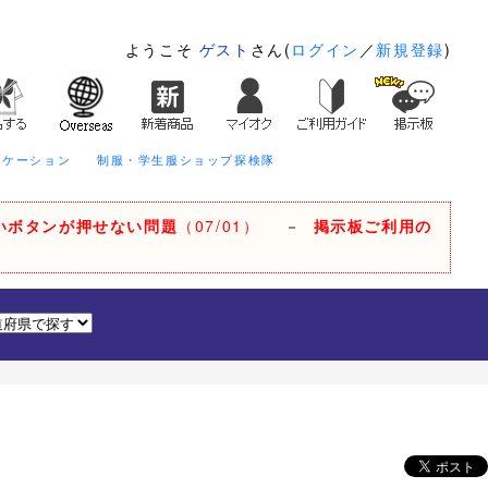
ようこそ
ゲスト
さん(
ログイン
／
新規登録
)
ニケーション
制服・学生服ショップ探検隊
いボタンが押せない問題
（07/01）
－
掲示板ご利用の