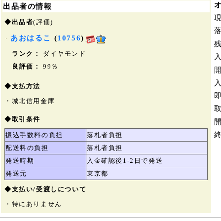
出品者の情報
◆出品者
(評価)
あおはるこ
(
10756
)
ランク：
ダイヤモンド
良評価：
99％
◆支払方法
・城北信用金庫
◆取引条件
振込手数料の負担
落札者負担
配送料の負担
落札者負担
発送時期
入金確認後1-2日で発送
発送元
東京都
◆支払い/受渡しについて
・特にありません