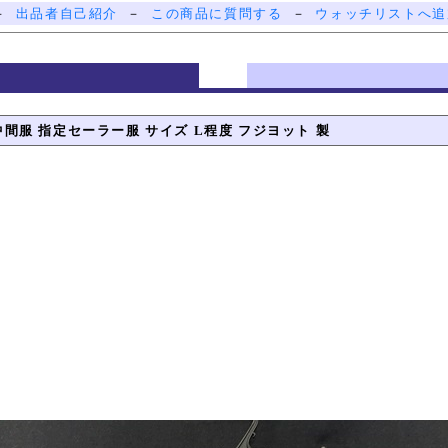
－
出品者自己紹介
－
この商品に質問する
－
ウォッチリストへ追
袖 中間服 指定セーラー服 サイズ L程度 フジヨット 製