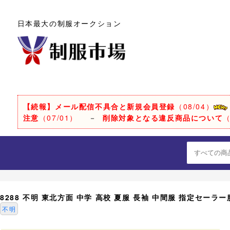
日本最大の制服オークション
【続報】メール配信不具合と新規会員登録
（08/04）
注意
（07/01）
－
削除対象となる違反商品について
（
8288 不明 東北方面 中学 高校 夏服 長袖 中間服 指定セーラー
不明