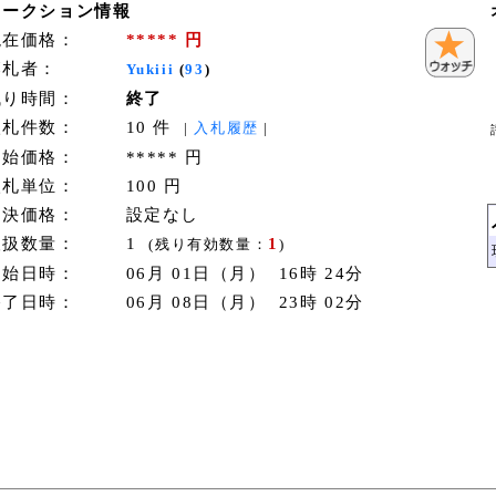
オークション情報
現在価格：
***** 円
落札者：
Yukiii
(
93
)
残り時間：
終了
入札件数：
10 件
|
入札履歴
|
開始価格：
***** 円
入札単位：
100 円
即決価格：
設定なし
取扱数量：
1
1
(残り有効数量：
)
開始日時：
06月 01日（月） 16時 24分
終了日時：
06月 08日（月） 23時 02分