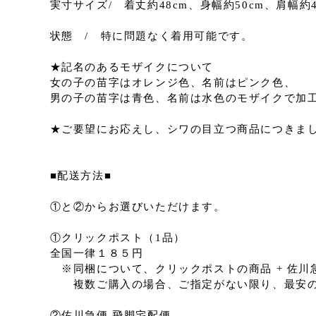
実寸サイズ/ 着丈約48cm、身幅約50cm、肩幅約
状態 / 特に問題なく着用可能です。
★記名のあるモザイクについて
女の子の苗字はオレンジ色、名前はピンク色、
男の子の苗字は青色、名前は水色のモザイクで加
★ご要望にお応えし、シワの目立つ商品につきま
■配送方法■
①と②からお選びいただけます。
①クリックポスト（1品）
全国一律１８５円
※同梱について、クリックポストの商品 + 佐
複数ご購入の場合、ご指定がない限り、最安の
②佐川急便 飛脚宅配便