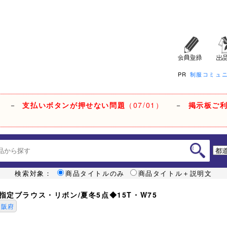
PR
制服コミュ
－
支払いボタンが押せない問題
（07/01）
－
掲示板ご
検索対象：
商品タイトルのみ
商品タイトル＋説明文
指定ブラウス・リボン/夏冬5点◆15T・W75
大阪府