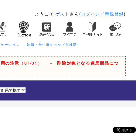
ようこそ
ゲスト
さん(
ログイン
／
新規登録
)
ニケーション
制服・学生服ショップ探検隊
利用の注意
（07/01）
－
削除対象となる違反商品につ