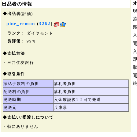
出品者の情報
◆出品者
(評価)
pine_remon
(
3262
)
ランク：
ダイヤモンド
良評価：
99％
◆支払方法
・三井住友銀行
◆取引条件
振込手数料の負担
落札者負担
配送料の負担
落札者負担
発送時期
入金確認後1-2日で発送
発送元
兵庫県
◆支払い/受渡しについて
・特にありません