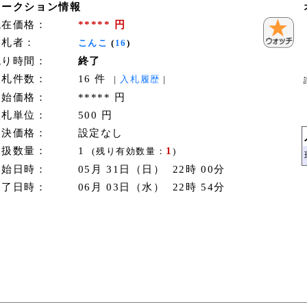
オークション情報
現在価格：
***** 円
落札者：
こんこ
(
16
)
残り時間：
終了
入札件数：
16 件
|
入札履歴
|
開始価格：
***** 円
入札単位：
500 円
即決価格：
設定なし
取扱数量：
1
1
(残り有効数量：
)
開始日時：
05月 31日（日） 22時 00分
終了日時：
06月 03日（水） 22時 54分