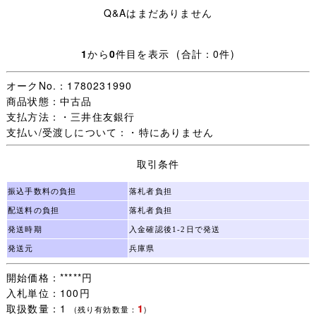
表記サイズ：
Q&Aはまだありません
着丈：43ｃｍ
肩幅：40.5ｃｍ
身幅：52ｃｍ
1
から
0
件目を表示 (合計：0件)
袖丈：ｃｍ
オークNo.：1780231990
素材：ポリエステル65％ 綿35％
商品状態：中古品
支払方法：・三井住友銀行
（スカート）夏
支払い/受渡しについて：・特にありません
表記サイズ：
ウエスト：78ｃｍ
取引条件
丈：64ｃｍ
ヒダ数：24
振込手数料の負担
落札者負担
アジャスター：なし
配送料の負担
落札者負担
発送時期
入金確認後1-2日で発送
素材：毛50％ ポリエステル50％
発送元
兵庫県
※素人採寸になりますので多少の誤差はご容赦下さいま
開始価格：*****円
せ。
入札単位：100円
取扱数量：1
1
☆入札をお待ちしております♪
(残り有効数量：
)