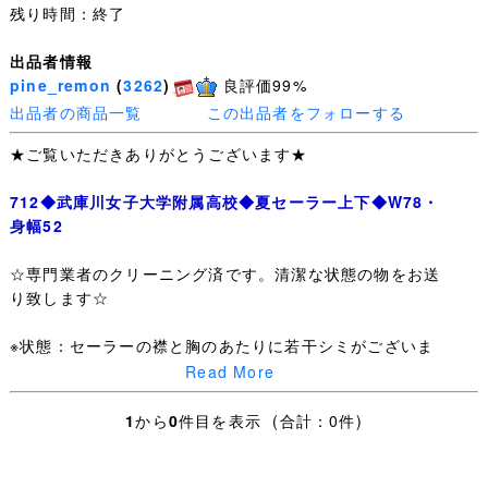
残り時間：終了
出品者情報
pine_remon
(
3262
)
良評価99%
出品者の商品一覧
この出品者をフォローする
★ご覧いただきありがとうございます★
712◆武庫川女子大学附属高校◆夏セーラー上下◆W78・
身幅52
☆専門業者のクリーニング済です。清潔な状態の物をお送
り致します☆
※状態：セーラーの襟と胸のあたりに若干シミがございま
す（画像でご確認ください）
Read More
サイズ等は下記をご参照下さい。
1
から
0
件目を表示 (合計：0件)
〈セーラー〉