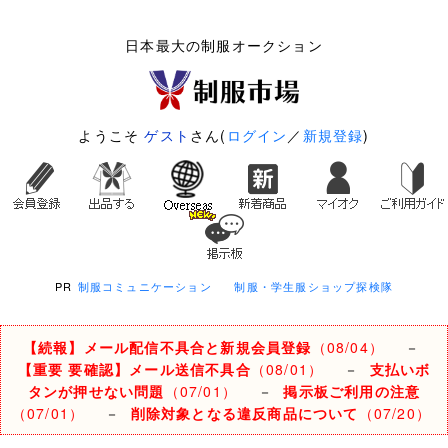
日本最大の制服オークション
ようこそ
ゲスト
さん(
ログイン
／
新規登録
)
PR
制服コミュニケーション
制服・学生服ショップ探検隊
【続報】メール配信不具合と新規会員登録
（08/04）
－
【重要 要確認】メール送信不具合
（08/01）
－
支払いボ
タンが押せない問題
（07/01）
－
掲示板ご利用の注意
（07/01）
－
削除対象となる違反商品について
（07/20）