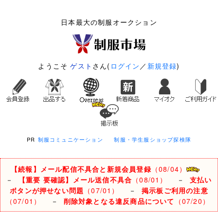
日本最大の制服オークション
ようこそ
ゲスト
さん(
ログイン
／
新規登録
)
PR
制服コミュニケーション
制服・学生服ショップ探検隊
【続報】メール配信不具合と新規会員登録
（08/04）
－
【重要 要確認】メール送信不具合
（08/01）
－
支払い
ボタンが押せない問題
（07/01）
－
掲示板ご利用の注意
（07/01）
－
削除対象となる違反商品について
（07/20）