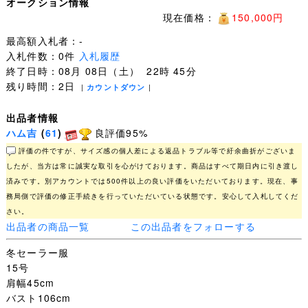
オークション情報
現在価格：
150,000円
最高額入札者：-
入札件数：0件
入札履歴
終了日時：08月 08日（土） 22時 45分
残り時間：2日
|
カウントダウン
|
出品者情報
ハム吉
(
61
)
良評価95%
評価の件ですが、サイズ感の個人差による返品トラブル等で紆余曲折がございま
したが、当方は常に誠実な取引を心がけております。商品はすべて期日内に引き渡し
済みです。別アカウントでは500件以上の良い評価をいただいております。現在、事
務局側で評価の修正手続きを行っていただいている状態です。安心して入札してくだ
さい。
出品者の商品一覧
この出品者をフォローする
冬セーラー服
15号
肩幅45cm
バスト106cm