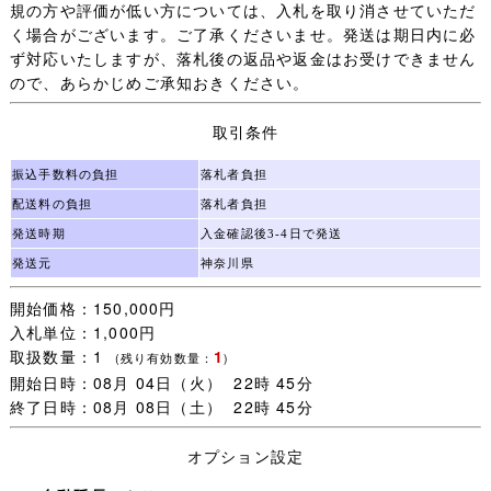
☆
お支払いは48時間以内にお願いいたします。
規の方や評価が低い方については、入札を取り消させていただ
なお、発送後の返品や返金はお受けできませんので、あら
く場合がございます。ご了承くださいませ。発送は期日内に必
かじめご了承ください。
ず対応いたしますが、落札後の返品や返金はお受けできません
ので、あらかじめご承知おきください。
評価の件について：
衣類のサイズに関して厳しいご意見を
くださるお客様がいらっしゃいました。当方は素人なが
取引条件
ら、できる限りサイズや状況を正確にお伝えするよう努め
ております。何卒ご理解いただけますと幸いです。
振込手数料の負担
落札者負担
配送料の負担
落札者負担
発送時期
入金確認後3-4日で発送
発送元
神奈川県
開始価格：150,000円
入札単位：1,000円
取扱数量：1
1
(残り有効数量：
)
開始日時：08月 04日（火） 22時 45分
終了日時：08月 08日（土） 22時 45分
オプション設定