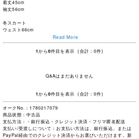
着丈45cm
袖丈56cm
冬スカート
ウェスト66cm
着丈60cm
Read More
スカーフ 毛100%
1
から
0
件目を表示 (合計：0件)
分解されていない
計3点
Q&Aはまだありません
☆
状態は良好です。
不用品を出品しています。
1
から
0
件目を表示 (合計：0件)
素人による採寸のため、多少の誤差がある場合がございま
す。ご了承ください。通学使用に伴う傷みや汚れなどがあ
オークNo.：1780217079
ります、ご了承のうえ入札をお願いします。
商品状態：中古品
☆
発送時、中身が見えないように梱包します。
支払方法：・銀行振込・クレジット決済・フリマ匿名配送
発送はヤマト運輸にて対応可能です。局留めや営業所留め
支払い/受渡しについて：お支払い方法は、銀行振込、または
も承ります。
PayPal経由でのクレジット決済からお選びいただけます。新