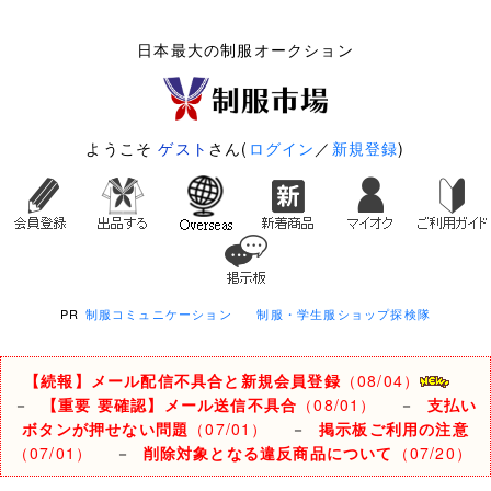
日本最大の制服オークション
ようこそ
ゲスト
さん(
ログイン
／
新規登録
)
PR
制服コミュニケーション
制服・学生服ショップ探検隊
【続報】メール配信不具合と新規会員登録
（08/04）
－
【重要 要確認】メール送信不具合
（08/01）
－
支払い
ボタンが押せない問題
（07/01）
－
掲示板ご利用の注意
（07/01）
－
削除対象となる違反商品について
（07/20）