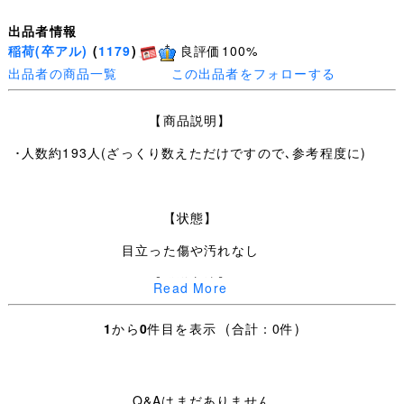
出品者情報
稲荷(卒アル)
(
1179
)
良評価100%
出品者の商品一覧
この出品者をフォローする
【商品説明】
･人数約193人(ざっくり数えただけですので､参考程度に)
【状態】
目立った傷や汚れなし
【発送方法】
Read More
(佐川急便料金)
1
から
0
件目を表示 (合計：0件)
（関西から発送 / 80サイズ）
[900 円]
Q&Aはまだありません