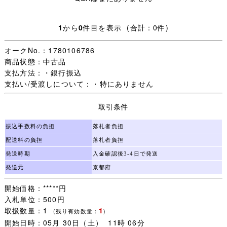
静岡 愛知 三重 岐阜 富山 石川 福井 大阪 京都 滋賀 奈良
和歌山 兵庫 岡山 広島 山口 鳥取 島根 香川 徳島 愛媛 高知
1
から
0
件目を表示 (合計：0件)
[960 円]
オークNo.：1780106786
茨城 栃木 群馬 埼玉 千葉 神奈川 東京 山梨 新潟 長野 福岡
商品状態：中古品
佐賀 長崎 熊本 大分 宮崎 鹿児島
支払方法：・銀行振込
[1,040 円]宮城 山形 福島
支払い/受渡しについて：・特にありません
[1,120 円]青森 秋田 岩手
取引条件
[1,420 円]北海道
振込手数料の負担
落札者負担
[2,000 円]沖縄
配送料の負担
落札者負担
発送時期
入金確認後3-4日で発送
発送元
京都府
※他の発送方法でご希望の場合一度ご連絡下さい｡
開始価格：*****円
入札単位：500円
【注意事項】
取扱数量：1
1
(残り有効数量：
)
･落札から2日以内にご入金をお願い致します｡(複数購入の
開始日時：05月 30日（土） 11時 06分