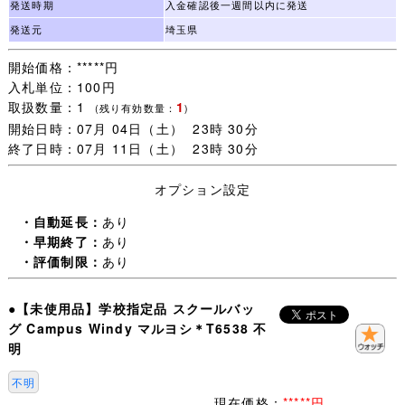
発送時期
入金確認後一週間以内に発送
・一週間以内にご落札いただいた品については同梱包いた
します。
発送元
埼玉県
ご注意：一緒に発送する品を、すべてご落札いただいてか
開始価格：*****円
らお取引を開始してください。
入札単位：100円
取引ナビで一覧に表示されない品は同梱包できません。落
取扱数量：1
1
札手続き【 取引開始 】をすると、その後のご落札は別梱
(残り有効数量：
)
開始日時：07月 04日（土） 23時 30分
包になります。
終了日時：07月 11日（土） 23時 30分
・未連絡のままだと【 落札者都合によるキャンセル 】に
オプション設定
なりますので、
追加同梱予定がある場合は【 取引開始 】をしないで取引
・自動延長：
あり
ナビより(同梱包予定がある旨)連絡ください。
・早期終了：
あり
・評価制限：
あり
・なるべく毎日発送するよう心がけますが、買取に出るこ
とも多いので、
●【未使用品】学校指定品 スクールバッ
・発送日は基本 月・木曜日(入金確認当日午前中〆切)の週
グ Campus Windy マルヨシ＊T6538 不
２回です。
明
・土日祭日はお取引全般お休みさせていただきます。
不明
・この品はクリックポスト発送 サイズ規定外です。
現在価格：
*****円