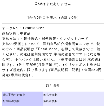
Q&Aはまだありません
ます。
・【 評価：新規の方 いたずら入札防止の為 】
1
から
0
件目を表示 (合計：0件)
評価新規の方は［責任をもって取引する］ことをご入札前
オークNo.：1780105727
に質問欄からお約束ください。
商品状態：中古品
(「 入札します 」だけは不可 お約束のない場合は残念です
支払方法：・銀行振込・郵便振替・クレジットカード
が入札をお取り消しすることがあります。)
支払い/受渡しについて：詳細自己紹介欄参照★スマホでご覧
未連絡 未入金 キャンセルの多くが評価新規の方で、本当
の方へ：商品説明は「Read More」を押して最後までご一読
に困っています。
ください。発送は佐川急便です(準備の都合でヤマトになる場
（いたずら落札は随時必ず管理人様へID報告します。)
合有)。ゆうパックは扱いません。・基本発送日は月 木の週2
迷惑な方はごく一部で評価新規の殆どの方は問題なく取引
回です。●佐川宅配便(営業所留 可)。●クリックポスト発送は
が完了します。
サイズ規定内に限り承ります(商品説明欄に記載)：全国250円
一部の方のために誠に申し訳ございません。
発送(専用箱代含) 。
・オークション終了後(休業日を除く)24時間以内のご連絡
取引条件
(取引開始)、送料連絡後金融機関の3営業日以内のご入金、
をご承諾いただける方のみご検討下さいますようお願いし
振込手数料の負担
落札者負担
ます。
配送料の負担
落札者負担