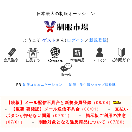
日本最大の制服オークション
ようこそ
ゲスト
さん(
ログイン
／
新規登録
)
PR
制服コミュニケーション
制服・学生服ショップ探検隊
【続報】メール配信不具合と新規会員登録
（08/04）
－
【重要 要確認】メール送信不具合
（08/01）
－
支払い
ボタンが押せない問題
（07/01）
－
掲示板ご利用の注意
（07/01）
－
削除対象となる違反商品について
（07/20）