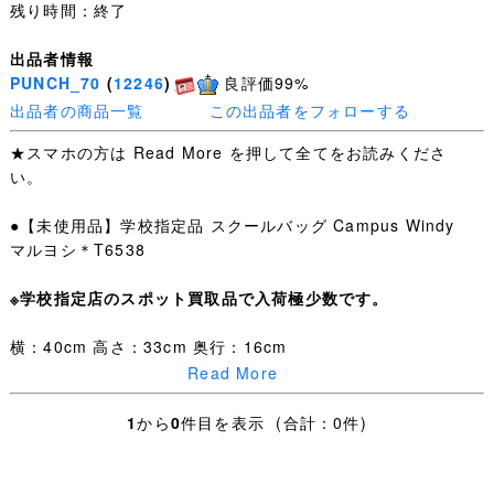
残り時間：終了
出品者情報
PUNCH_70
(
12246
)
良評価99%
出品者の商品一覧
この出品者をフォローする
★スマホの方は Read More を押して全てをお読みくださ
い。
●【未使用品】学校指定品 スクールバッグ Campus Windy
マルヨシ＊T6538
※学校指定店のスポット買取品で入荷極少数です。
横：40cm 高さ：33cm 奥行：16cm
Read More
・お手数ですが下記を全てお読みいただき、ご入札＝ご了
承いただいたこととさせていただきます。
1
から
0
件目を表示 (合計：0件)
・日々学校生活に使われた制服なので、着用できないほど
の汚れやダメージ以外は記載していません、写真を優先し