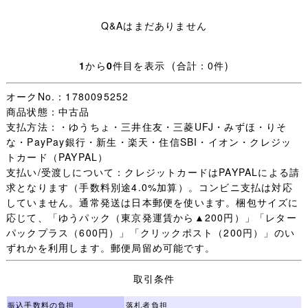
め可能です。
Q&Aはまだありません
・私の新規出品をメールでお知らせします⇒
登録する
1
から
0
件目を表示 (合計：0件)
オークNo.：1780095252
商品状態：中古品
支払方法：・ゆうちょ・三井住友・三菱UFJ・みずほ・りそ
な・PayPay銀行・新生・楽天・住信SBI・イオン・クレジッ
トカード（PAYPAL）
支払い/受渡しについて：クレジットカードはPAYPALによる請
求となります（手数料別途4.0%加算）。コンビニ支払は対応
していません。通常発送は日本郵便を使います。梱包サイズに
応じて、「ゆうパック（東京発運賃から▲200円）」「レター
パックプラス（600円）」「クリックポスト（200円）」のい
ずれかを利用します。郵便局留め可能です。
取引条件
振込手数料の負担
落札者負担