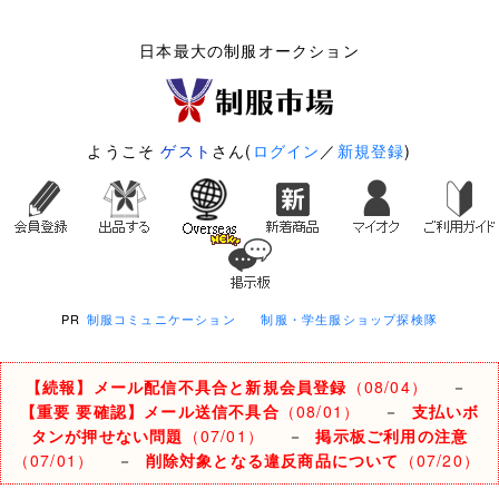
日本最大の制服オークション
ようこそ
ゲスト
さん(
ログイン
／
新規登録
)
PR
制服コミュニケーション
制服・学生服ショップ探検隊
【続報】メール配信不具合と新規会員登録
（08/04）
－
【重要 要確認】メール送信不具合
（08/01）
－
支払いボ
タンが押せない問題
（07/01）
－
掲示板ご利用の注意
（07/01）
－
削除対象となる違反商品について
（07/20）