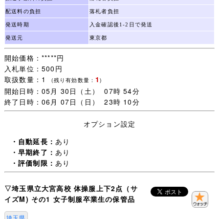
配送料の負担
落札者負担
発送時期
入金確認後1-2日で発送
発送元
東京都
開始価格：*****円
入札単位：500円
取扱数量：1
1
(残り有効数量：
)
開始日時：05月 30日（土） 07時 54分
終了日時：06月 07日（日） 23時 10分
オプション設定
・自動延長：
あり
・早期終了：
あり
・評価制限：
あり
▽埼玉県立大宮高校 体操服上下2点（サ
イズM) その1 女子制服卒業生の保管品
埼玉県