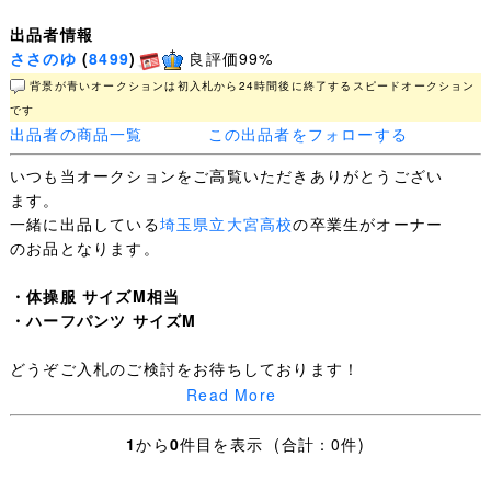
出品者情報
ささのゆ
(
8499
)
良評価99%
背景が青いオークションは初入札から24時間後に終了するスピードオークション
です
出品者の商品一覧
この出品者をフォローする
いつも当オークションをご高覧いただきありがとうござい
ます。
一緒に出品している
埼玉県立大宮高校
の卒業生がオーナー
のお品となります。
・体操服 サイズM相当
・ハーフパンツ サイズM
どうぞご入札のご検討をお待ちしております！
Read More
＜ご注意＞
・終了当日までに入札がない場合は出品を取り消すことが
1
から
0
件目を表示 (合計：0件)
あります。購入希望は早めにご入札ください。
・発送後に伝票番号をお送りします。荷物追跡、郵便局留