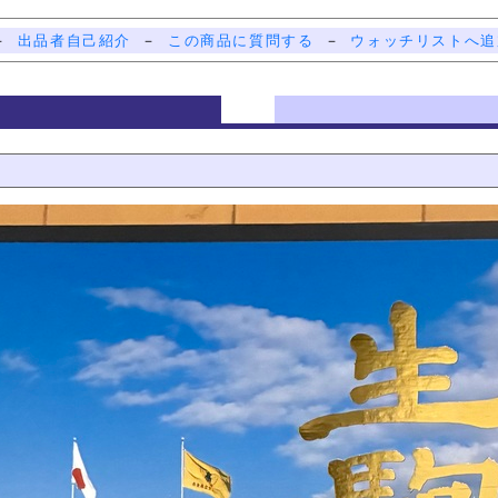
－
出品者自己紹介
－
この商品に質問する
－
ウォッチリストへ追