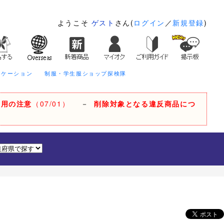
ようこそ
ゲスト
さん(
ログイン
／
新規登録
)
ニケーション
制服・学生服ショップ探検隊
利用の注意
（07/01）
－
削除対象となる違反商品につ