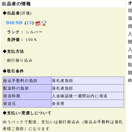
出品者の情報
◆出品者
(評価)
DIEND
(
25
)
ランク：
シルバー
良評価：
100％
◆支払方法
・銀行振り込み
◆取引条件
振込手数料の負担
落札者負担
配送料の負担
落札者負担
発送時期
入金確認後一週間以内に発送
発送元
奈良県
◆支払い/受渡しについて
ゆうパックで配送、支払いは銀行振込み（振込み手数料は落札
者様ご負担）になります