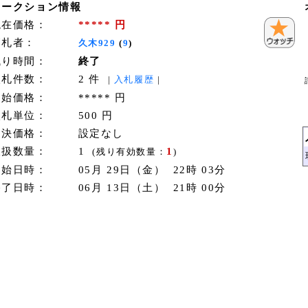
オークション情報
現在価格：
***** 円
落札者：
久木929
(
9
)
残り時間：
終了
入札件数：
2 件
|
入札履歴
|
開始価格：
***** 円
入札単位：
500 円
即決価格：
設定なし
取扱数量：
1
1
(残り有効数量：
)
開始日時：
05月 29日（金） 22時 03分
終了日時：
06月 13日（土） 21時 00分