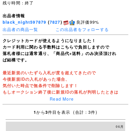
残り時間：終了
出品者情報
black_night597879
(
7827
)
良評価99%
出品者の商品一覧
この出品者をフォローする
クレジットカードが使えるようになりました！
カード利用に関わる手数料はこちらで負担しますので
落札者様には通常通り、「商品代+送料」のみ決済頂けれ
ば結構です。
最近新規のいたずら入札が度を超えてきたので
今後新規IDの入札があった場合、
気付いた時点で無条件で削除します！
もしオークション終了後に新規IDの落札が判明したときは
落札者都合にて落札の取り消しをしますので
Read More
絶対に新規IDの人は入札しないでください。
お支払はご落札後5日以内にてお願い致します。
1
から
3
件目を表示 (合計：3件)
連絡無しで過ぎた場合、落札を取り消しいたしますのでご
注意ください。
06月