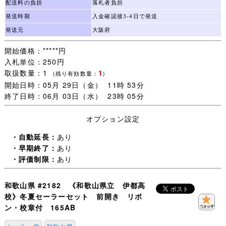
袖丈 55ｃｍ
配送料の負担
落札者負担
《冬スカート》
発送時期
入金確認後3-4日で発送
ウエスト 66～70ｃｍ
発送元
大阪府
丈 58ｃｍ
《夏セーラー》165AB
開始価格：*****円
肩幅 43ｃｍ
入札単位：250円
身幅 52ｃｍ
取扱数量：1
1
(残り有効数量：
)
着丈 42ｃｍ
開始日時：05月 29日（金） 11時 53分
袖丈 22ｃｍ
終了日時：06月 03日（水） 23時 05分
《夏スカート》
ウエスト 72～76ｃｍ
オプション設定
丈 66ｃｍ
・自動延長：
あり
※夏スカートのホック位置をかえていますので、
・早期終了：
あり
タグの表示より実寸の方が小さいです。
・評価制限：
あり
＊状態＊
ランク C
和歌山県 #2182 《和歌山県立 伊都高
校》冬夏セーラーセット 前開き リボ
ン・校章付 165AB
＊発送＊
８０サイズの段ボールで大阪よりお送りします。