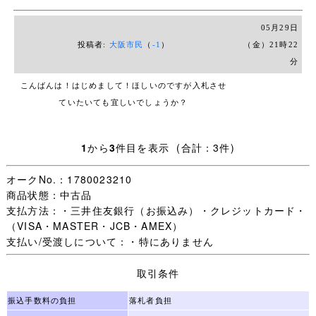
そのため自動入札システムもお勧めしません
05月29日
ご覧いただきありがとうございます
投稿者:
大阪市民
（
-1
）
（金）21時22
分
伊都高校
こんばんは！
はじめまして！
ほしいのですが入札させ
＊商品説明＊
ていたいても宜しいでしょうか？
◆白2本ラインの冬セーラー1枚
紺エリ白2本ラインの夏セーラー1枚
1
から
3
件目を表示 (合計：3件)
冬夏スカート各1枚
リボン・校章付
オークNo.：1780023210
夏スカートのみ指定外品
商品状態：中古品
◆前開きスナップ
支払方法：・三井住友銀行（お振込み）・クレジットカード・
◆セーラー刺しゅう
（VISA・MASTER・JCB・AMEX）
支払い/受渡しについて：・特にありません
＊サイズ＊
《冬セーラー》
取引条件
肩幅 42ｃｍ
身幅 52ｃｍ
振込手数料の負担
落札者負担
着丈 42ｃｍ