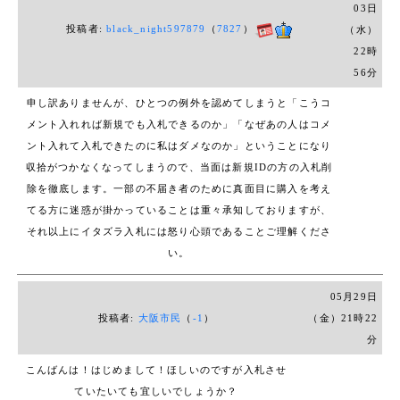
03日
なお、新規の人が最高入札者となっている場合
投稿者:
black_night597879
（
7827
）
（水）
こちらが取り消すまで入札しないで（新規の人と争わない
22時
で）下さい。
何回か争ってしまうと、その後に新規を取り消しても争う
56分
前の価格にはならず、
申し訳ありませんが、ひとつの例外を認めてしまうと
「こうコ
取り消す1つ前の価格になってしまうため
メント入れれば新規でも入札できるのか」「なぜあの人はコメ
新規の人に吊り上げられたかたちになってしまいます。
ント入れて入札できたのに私はダメなのか」
ということになり
もしその状態で落札されても当方では争う前の価格に下げ
収拾がつかなくなってしまうので、
当面は新規IDの方の入札削
ることはできません。
除を徹底します。
一部の不届き者のために真面目に購入を考え
その時点での落札額で取引していただきます。
なので絶対に新規IDの人がトップになっているときは値段
てる方に迷惑が掛かっていることは重々承知しておりますが、
を上げないで下さい。
それ以上にイタズラ入札には怒り心頭であることご理解くださ
あと、それと同様に自動入札での入札もしないことを推奨
い。
します。
例えば現在価格が1000円のときに10000円までなら出せる
05月29日
というときに
投稿者:
大阪市民
（
-1
）
（金）21時22
予め10000円を入札すると表面上は1100円となりますが
分
間に新規の人が9900円を入札すると一気に10000円まで跳
ね上がり
こんばんは！
はじめまして！
ほしいのですが入札させ
結果吊り上げられたかたちになってしまいます。
ていたいても宜しいでしょうか？