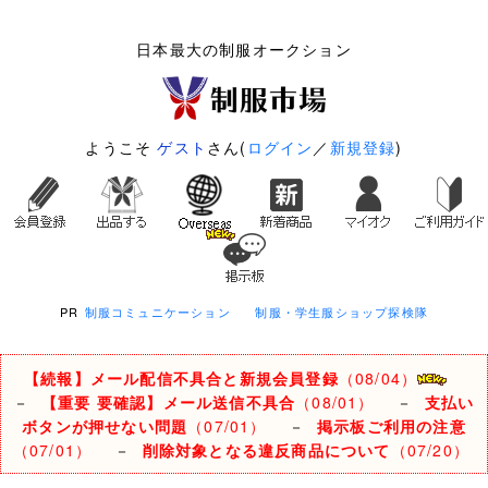
日本最大の制服オークション
ようこそ
ゲスト
さん(
ログイン
／
新規登録
)
PR
制服コミュニケーション
制服・学生服ショップ探検隊
【続報】メール配信不具合と新規会員登録
（08/04）
－
【重要 要確認】メール送信不具合
（08/01）
－
支払い
ボタンが押せない問題
（07/01）
－
掲示板ご利用の注意
（07/01）
－
削除対象となる違反商品について
（07/20）