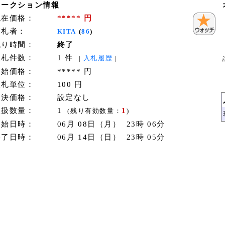
オークション情報
現在価格：
***** 円
落札者：
KITA
(
86
)
残り時間：
終了
入札件数：
1 件
|
入札履歴
|
開始価格：
***** 円
入札単位：
100 円
即決価格：
設定なし
取扱数量：
1
1
(残り有効数量：
)
開始日時：
06月 08日（月） 23時 06分
終了日時：
06月 14日（日） 23時 05分