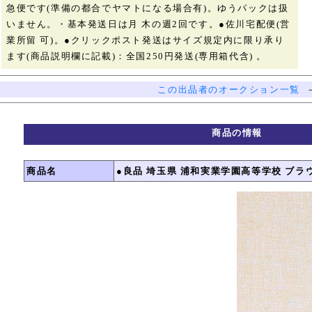
急便です(準備の都合でヤマトになる場合有)。ゆうパックは扱
いません。・基本発送日は月 木の週2回です。●佐川宅配便(営
業所留 可)。●クリックポスト発送はサイズ規定内に限り承り
ます(商品説明欄に記載)：全国250円発送(専用箱代含) 。
この出品者のオークション一覧
商品の情報
商品名
●良品 埼玉県 浦和実業学園高等学校 ブラウ