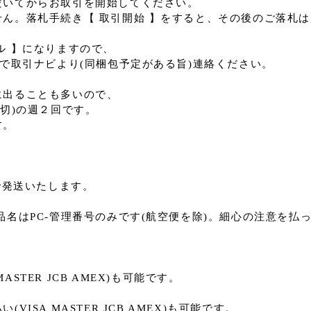
だいてからお取引を開始してください。
ん。落札手続き【 取引開始 】をすると、その後のご落札
ル 】になりますので、
いで取引ナビより(同梱包予定がある旨)連絡ください。
に出ることも多いので、
切)の週２回です。
す。
。
で発送いたします。
品名はPC-管理番号のみです(航空便を除)。細心の注意を払
ASTER JCB AMEX)も可能です。
ISA MASTER JCB AMEX)も可能です。