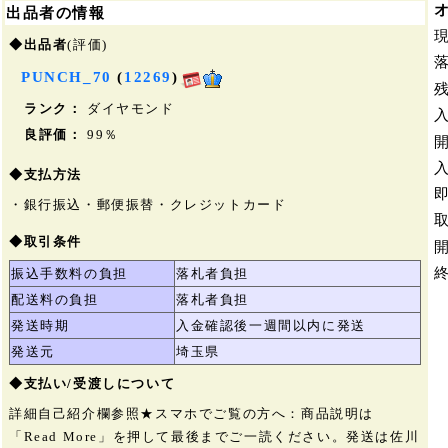
出品者の情報
◆出品者
(評価)
PUNCH_70
(
12269
)
ランク：
ダイヤモンド
良評価：
99％
◆支払方法
・銀行振込・郵便振替・クレジットカード
◆取引条件
振込手数料の負担
落札者負担
配送料の負担
落札者負担
発送時期
入金確認後一週間以内に発送
発送元
埼玉県
◆支払い/受渡しについて
詳細自己紹介欄参照★スマホでご覧の方へ：商品説明は
「Read More」を押して最後までご一読ください。発送は佐川