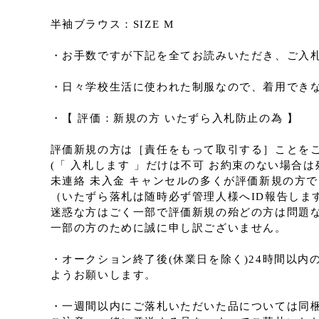
半袖ブラウス：SIZE M
・お手数ですが下記を全てお読みいただき、ご入
・日々学校生活に使われた制服なので、着用でき
・【 評価：新規の方 いたずら入札防止の為 】
評価新規の方は［責任をもって取引する］ことを
(「 入札します 」だけは不可 お約束のない場合
未連絡 未入金 キャンセルの多くが評価新規の方
（いたずら落札は随時必ず管理人様へID報告します
迷惑な方はごく一部で評価新規の殆どの方は問題
一部の方のために誠に申し訳ございません。
・オークション終了後(休業日を除く)24時間以
ようお願いします。
・一週間以内にご落札いただいた品については同