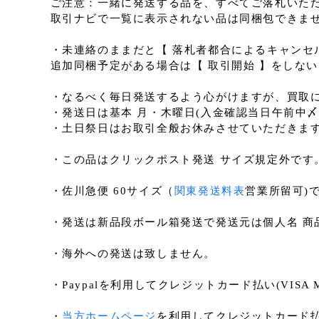
ご注意：一緒に発送する品を、すべてご落札いた
取引ナビで一覧に表示されない品は同梱包できませ
・未連絡のままだと【 落札者都合によるキャンセ
追加同梱予定がある場合は【 取引開始 】をしな
・なるべく毎日発送するよう心がけますが、買取
・発送日は基本 月・木曜日(入金確認当日午前中〆
・土日祭日はお取引全般お休みさせていただきま
・この品はクリックポスト発送 サイズ規定外です
・佐川急便 60サイズ（
関東発送料表
営業所留可)
・発送は新品段ボール箱発送で発送元は個人名 商
・海外への発送は致しません。
・Paypalを利用してクレジットカード払い(VISA M
・
当方ホームページ
を利用してクレジットカード払い(V