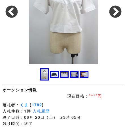
オークション情報
現在価格：
*****円
落札者：
くま
(
1782
)
入札件数：1件
入札履歴
終了日時：06月 20日（土） 23時 05分
残り時間：終了