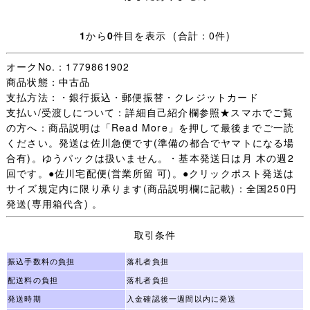
・日々学校生活に使われた制服なので、着用できないほど
の汚れやダメージ以外は記載していません、写真を優先し
1
から
0
件目を表示 (合計：0件)
ます。
オークNo.：1779861902
・【 評価：新規の方 いたずら入札防止の為 】
商品状態：中古品
支払方法：・銀行振込・郵便振替・クレジットカード
評価新規の方は［責任をもって取引する］ことをご入札前
支払い/受渡しについて：詳細自己紹介欄参照★スマホでご覧
に質問欄からお約束ください。
の方へ：商品説明は「Read More」を押して最後までご一読
(「 入札します 」だけは不可 お約束のない場合は残念です
ください。発送は佐川急便です(準備の都合でヤマトになる場
が入札をお取り消しすることがあります。)
合有)。ゆうパックは扱いません。・基本発送日は月 木の週2
未連絡 未入金 キャンセルの多くが評価新規の方で、本当
回です。●佐川宅配便(営業所留 可)。●クリックポスト発送は
に困っています。
サイズ規定内に限り承ります(商品説明欄に記載)：全国250円
（いたずら落札は随時必ず管理人様へID報告します。)
発送(専用箱代含) 。
迷惑な方はごく一部で評価新規の殆どの方は問題なく取引
が完了します。
取引条件
一部の方のために誠に申し訳ございません。
振込手数料の負担
落札者負担
・オークション終了後(休業日を除く)24時間以内のご連絡
配送料の負担
落札者負担
(取引開始)、送料連絡後金融機関の3営業日以内のご入金、
発送時期
入金確認後一週間以内に発送
をご承諾いただける方のみご検討下さいますようお願いし