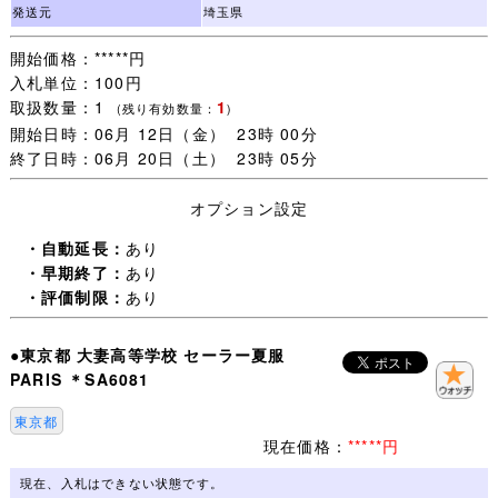
ます。
発送元
埼玉県
開始価格：*****円
・一週間以内にご落札いただいた品については同梱包いた
入札単位：100円
します。
取扱数量：1
1
ご注意：一緒に発送する品を、すべてご落札いただいてか
(残り有効数量：
)
開始日時：06月 12日（金） 23時 00分
らお取引を開始してください。
終了日時：06月 20日（土） 23時 05分
取引ナビで一覧に表示されない品は同梱包できません。落
札手続き【 取引開始 】をすると、その後のご落札は別梱
オプション設定
包になります。
・自動延長：
あり
・未連絡のままだと【 落札者都合によるキャンセル 】に
・早期終了：
あり
なりますので、
・評価制限：
あり
追加同梱予定がある場合は【 取引開始 】をしないで取引
ナビより(同梱包予定がある旨)連絡ください。
●東京都 大妻高等学校 セーラー夏服
PARIS ＊SA6081
・発送日は 月・木曜日(入金確認当日午前中〆切)の週２回
とさせていただきます。
東京都
・買取に出ることも多いので、(月)(木)と重なった場合は
現在価格：
*****円
発送が一日遅くなることがあります。
・土日祭日はお取引全般お休みさせていただきます。
現在、入札はできない状態です。