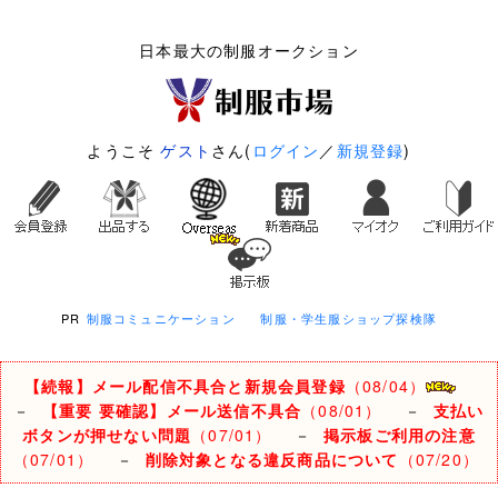
日本最大の制服オークション
ようこそ
ゲスト
さん(
ログイン
／
新規登録
)
PR
制服コミュニケーション
制服・学生服ショップ探検隊
【続報】メール配信不具合と新規会員登録
（08/04）
－
【重要 要確認】メール送信不具合
（08/01）
－
支払い
ボタンが押せない問題
（07/01）
－
掲示板ご利用の注意
（07/01）
－
削除対象となる違反商品について
（07/20）