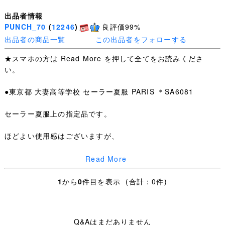
出品者情報
PUNCH_70
(
12246
)
良評価99%
出品者の商品一覧
この出品者をフォローする
★スマホの方は Read More を押して全てをお読みくださ
い。
●東京都 大妻高等学校 セーラー夏服 PARIS ＊SA6081
セーラー夏服上の指定品です。
ほどよい使用感はございますが、
特筆するような汚れ・ダメージはありません。
Read More
夏服上：SIZE 80B 肩幅40cm 身幅47.5cm 着丈43cm
1
から
0
件目を表示 (合計：0件)
・お手数ですが下記を全てお読みいただき、ご入札＝ご了
承いただいたこととさせていただきます。
Q&Aはまだありません