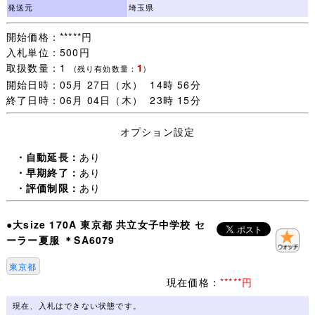
をご承諾いただける方のみご検討下さいますようお願いし
発送元
埼玉県
ます。
開始価格：*****円
入札単位：500円
・一週間以内にご落札いただいた品については同梱包いた
取扱数量：1
1
します。
(残り有効数量：
)
開始日時：05月 27日（水） 14時 56分
ご注意：一緒に発送する品を、すべてご落札いただいてか
終了日時：06月 04日（木） 23時 15分
らお取引を開始してください。
取引ナビで一覧に表示されない品は同梱包できません。落
オプション設定
札手続き【 取引開始 】をすると、その後のご落札は別梱
包になります。
・自動延長：
あり
・早期終了：
あり
・未連絡のままだと【 落札者都合によるキャンセル 】に
・評価制限：
あり
なりますので、
追加同梱予定がある場合は【 取引開始 】をしないで取引
●大size 170A 東京都 共立女子中学校 セ
ナビより(同梱包予定がある旨)連絡ください。
ーラー夏服 ＊SA6079
・発送日は 月・木曜日(入金確認当日午前中〆切)の週２回
東京都
とさせていただきます。
現在価格：
*****円
・買取に出ることも多いので、(月)(木)と重なった場合は
発送が一日遅くなることがあります。
現在、入札はできない状態です。