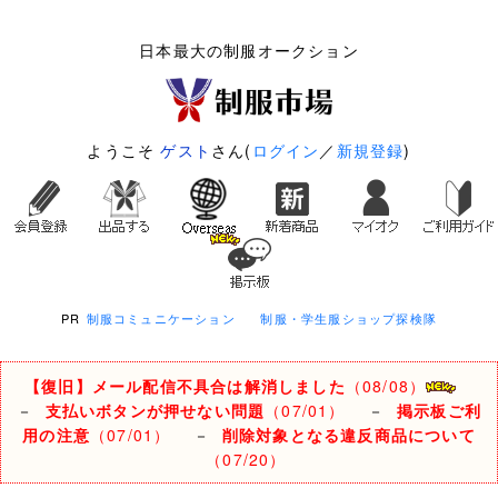
日本最大の制服オークション
ようこそ
ゲスト
さん(
ログイン
／
新規登録
)
PR
制服コミュニケーション
制服・学生服ショップ探検隊
【復旧】メール配信不具合は解消しました
（08/08）
－
支払いボタンが押せない問題
（07/01）
－
掲示板ご利
用の注意
（07/01）
－
削除対象となる違反商品について
（07/20）