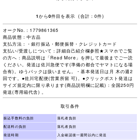
・日々学校生活に使われた制服なので、着用できないほど
1
から
0
件目を表示 (合計：0件)
の汚れやダメージ以外は記載していません、写真を優先し
ます。
オークNo.：1779861365
商品状態：中古品
・【 評価：新規の方 いたずら入札防止の為 】
支払方法：・銀行振込・郵便振替・クレジットカード
支払い/受渡しについて：詳細自己紹介欄参照★スマホでご覧
評価新規の方は［責任をもって取引する］ことをご入札前
の方へ：商品説明は「Read More」を押して最後までご一読
に質問欄からお約束ください。
ください。発送は佐川急便です(準備の都合でヤマトになる場
(「 入札します 」だけは不可 お約束のない場合は残念です
合有)。ゆうパックは扱いません。・基本発送日は月 木の週2
が入札をお取り消しすることがあります。)
回です。●佐川宅配便(営業所留 可)。●クリックポスト発送は
未連絡 未入金 キャンセルの多くが評価新規の方で、本当
サイズ規定内に限り承ります(商品説明欄に記載)：全国250円
に困っています。
発送(専用箱代含) 。
（いたずら落札は随時必ず管理人様へID報告します。)
迷惑な方はごく一部で評価新規の殆どの方は問題なく取引
取引条件
が完了します。
一部の方のために誠に申し訳ございません。
振込手数料の負担
落札者負担
配送料の負担
落札者負担
・オークション終了後(休業日を除く)24時間以内のご連絡
発送時期
入金確認後一週間以内に発送
(取引開始)、送料連絡後金融機関の3営業日以内のご入金、