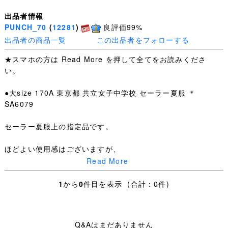
出品者情報
PUNCH_70
(
12281
)
良評価99%
出品者の商品一覧
この出品者をフォローする
★スマホの方は Read More を押して全てをお読みくださ
い。
●大size 170A 東京都 共立女子中学校 セーラー夏服 ＊
SA6079
セーラー夏服上の指定品です。
ほどよい使用感はございますが、
Read More
特筆するような汚れ・ダメージはありません。
1
から
0
件目を表示 (合計：0件)
夏服上：SIZE 170A 肩幅42cm 身幅51.5cm 着丈46cm
・お手数ですが下記を全てお読みいただき、ご入札＝ご了
Q&Aはまだありません
承いただいたこととさせていただきます。