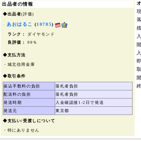
出品者の情報
◆出品者
(評価)
あおはるこ
(
10785
)
ランク：
ダイヤモンド
良評価：
99％
◆支払方法
・城北信用金庫
◆取引条件
振込手数料の負担
落札者負担
配送料の負担
落札者負担
発送時期
入金確認後1-2日で発送
発送元
東京都
◆支払い/受渡しについて
・特にありません