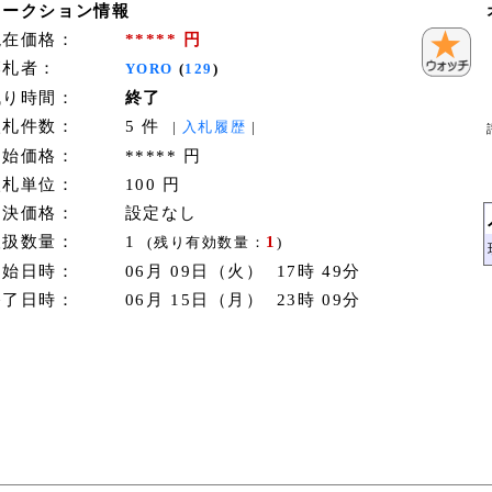
オークション情報
現在価格：
***** 円
落札者：
YORO
(
129
)
残り時間：
終了
入札件数：
5 件
|
入札履歴
|
開始価格：
***** 円
入札単位：
100 円
即決価格：
設定なし
取扱数量：
1
1
(残り有効数量：
)
開始日時：
06月 09日（火） 17時 49分
終了日時：
06月 15日（月） 23時 09分