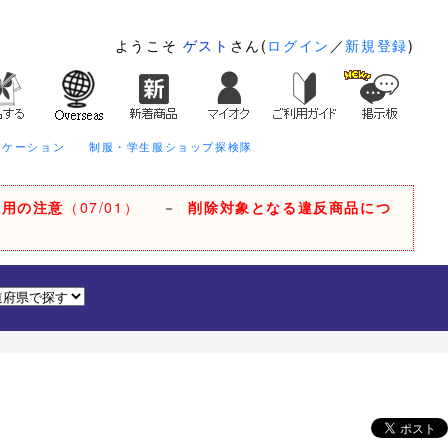
ようこそ
ゲスト
さん(
ログイン
／
新規登録
)
ニケーション
制服・学生服ショップ探検隊
利用の注意
（07/01）
－
削除対象となる違反商品につ