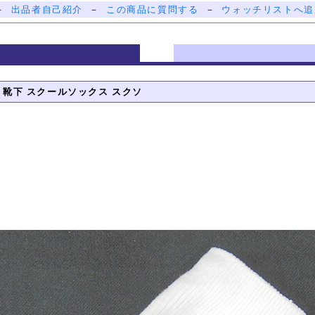
－
出品者自己紹介
－
この商品に質問する
－
ウォッチリストへ追
用 靴下 スクールソックス スクソ