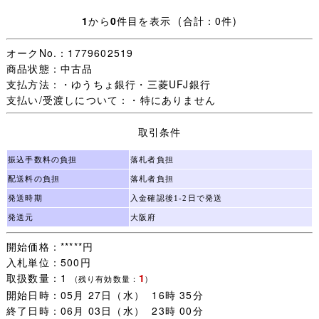
・ウエスト：約63cm
1
から
0
件目を表示 (合計：0件)
夏ブラウス
オークNo.：1779602519
・9号
商品状態：中古品
【発送方法】
支払方法：・ゆうちょ銀行・三菱UFJ銀行
通常配送予定。
支払い/受渡しについて：・特にありません
防水対策をして発送いたします。
取引条件
振込手数料の負担
落札者負担
配送料の負担
落札者負担
発送時期
入金確認後1-2日で発送
発送元
大阪府
開始価格：*****円
入札単位：500円
取扱数量：1
1
(残り有効数量：
)
開始日時：05月 27日（水） 16時 35分
終了日時：06月 03日（水） 23時 00分