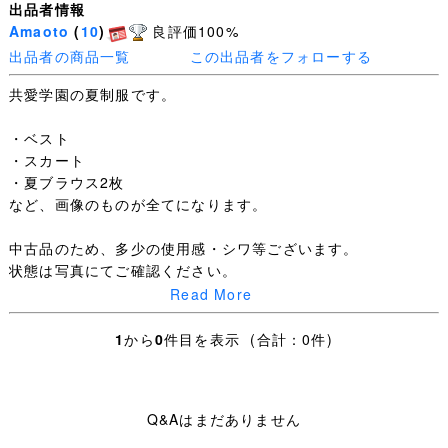
出品者情報
Amaoto
(
10
)
良評価100%
出品者の商品一覧
この出品者をフォローする
共愛学園の夏制服です。
・ベスト
・スカート
・夏ブラウス2枚
など、画像のものが全てになります。
中古品のため、多少の使用感・シワ等ございます。
状態は写真にてご確認ください。
自宅保管のため、神経質な方はご遠慮ください。
Read More
【サイズ】
1
から
0
件目を表示 (合計：0件)
ベスト
・9号
Q&Aはまだありません
スカート
・スカート丈：約48cm