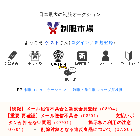
日本最大の制服オークション
ようこそ
ゲスト
さん(
ログイン
／
新規登録
)
PR
制服コミュニケーション
制服・学生服ショップ探検隊
【続報】メール配信不具合と新規会員登録
（08/04）
－
【重要 要確認】メール送信不具合
（08/01）
－
支払いボ
タンが押せない問題
（07/01）
－
掲示板ご利用の注意
（07/01）
－
削除対象となる違反商品について
（07/20）