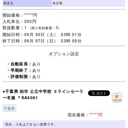
一部の方のために誠に申し訳ございません。
発送元
埼玉県
開始価格：*****円
・オークション終了後(休業日を除く)24時間以内のご連絡
入札単位：250円
(取引開始)、送料連絡後金融機関の3営業日以内のご入金、
取扱数量：1
1
をご承諾いただける方のみご検討下さいますようお願いし
(残り有効数量：
)
開始日時：05月 30日（土） 23時 01分
ます。
終了日時：06月 07日（日） 23時 05分
・一週間以内にご落札いただいた品については同梱包いた
オプション設定
します。
ご注意：一緒に発送する品を、すべてご落札いただいてか
・自動延長：
あり
らお取引を開始してください。
・早期終了：
あり
取引ナビで一覧に表示されない品は同梱包できません。落
・評価制限：
あり
札手続き【 取引開始 】をすると、その後のご落札は別梱
包になります。
●千葉県 柏市 公立中学校 ３ラインセーラ
ー冬服 ＊SA6061
・未連絡のままだと【 落札者都合によるキャンセル 】に
なりますので、
千葉県
追加同梱予定がある場合は【 取引開始 】をしないで取引
現在価格：
*****円
ナビより(同梱包予定がある旨)連絡ください。
現在、入札はできない状態です。