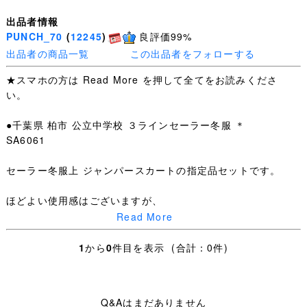
出品者情報
PUNCH_70
(
12245
)
良評価99%
出品者の商品一覧
この出品者をフォローする
★スマホの方は Read More を押して全てをお読みくださ
い。
●千葉県 柏市 公立中学校 ３ラインセーラー冬服 ＊
SA6061
セーラー冬服上 ジャンパースカートの指定品セットです。
ほどよい使用感はございますが、
Read More
特筆するような汚れ・ダメージはありません。
1
から
0
件目を表示 (合計：0件)
冬服上：SIZE 11 肩幅37.5cm 身幅48cm 着丈41.5cm 袖
丈54.5cm
Q&Aはまだありません
冬ジャンパースカート：SIZE 11 肩幅36cm 身幅43.5cm