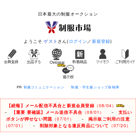
日本最大の制服オークション
ようこそ
ゲスト
さん(
ログイン
／
新規登録
)
PR
制服コミュニケーション
制服・学生服ショップ探検隊
【続報】メール配信不具合と新規会員登録
（08/04）
－
【重要 要確認】メール送信不具合
（08/01）
－
支払い
ボタンが押せない問題
（07/01）
－
掲示板ご利用の注意
（07/01）
－
削除対象となる違反商品について
（07/20）