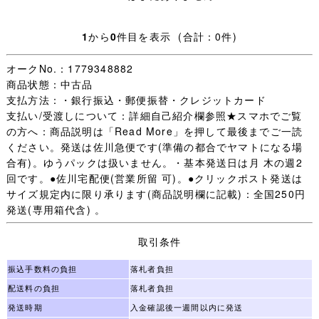
長袖ブラウス：SIZE 155
1
から
0
件目を表示 (合計：0件)
冬ベスト：SIZE M 素材 ポリエステル 50％ 毛 50％
オークNo.：1779348882
冬スカート：W最大値63cm 総丈40cm ミニ丈
商品状態：中古品
支払方法：・銀行振込・郵便振替・クレジットカード
夏スカート：W表示63 W最大値63cm 総丈40cm ミニ丈
支払い/受渡しについて：詳細自己紹介欄参照★スマホでご覧
数ヶ所小うすよごれ
の方へ：商品説明は「Read More」を押して最後までご一読
ください。発送は佐川急便です(準備の都合でヤマトになる場
・お手数ですが下記を全てお読みいただき、ご入札＝ご了
合有)。ゆうパックは扱いません。・基本発送日は月 木の週2
承いただいたこととさせていただきます。
回です。●佐川宅配便(営業所留 可)。●クリックポスト発送は
サイズ規定内に限り承ります(商品説明欄に記載)：全国250円
・日々学校生活に使われた制服なので、着用できないほど
発送(専用箱代含) 。
の汚れやダメージ以外は記載していません、写真を優先し
ます。
取引条件
・【 評価：新規の方 いたずら入札防止の為 】
振込手数料の負担
落札者負担
配送料の負担
落札者負担
評価新規の方は［責任をもって取引する］ことをご入札前
発送時期
入金確認後一週間以内に発送
に質問欄からお約束ください。