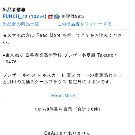
出品者情報
PUNCH_70
(
12254
)
良評価99%
出品者の商品一覧
この出品者をフォローする
★スマホの方は Read More を押して全てをお読みくださ
い。
●東京都立 四谷商業高等学校 ブレザー冬夏服 Takano＊
T6476
ブレザー 冬ベスト 冬スカート 夏スカートの指定品セット
と汎用の長袖スクールブラウス 指定外のリボンです。
ほどよい使用感はございますが、
Read More
下記ほか特筆するような汚れ・ダメージはありません。
1
から
0
件目を表示 (合計：0件)
ブレザー：SIZE M 肩幅41cm 身幅49cm 着丈64cm 袖丈
52cm 左袖先小よごれ
Q&Aはまだありません