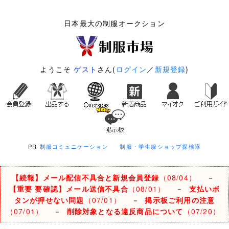
日本最大の制服オークション
ようこそ
ゲスト
さん(
ログイン
／
新規登録
)
PR
制服コミュニケーション
制服・学生服ショップ探検隊
【続報】メール配信不具合と新規会員登録
（08/04）
－
【重要 要確認】メール送信不具合
（08/01）
－
支払いボ
タンが押せない問題
（07/01）
－
掲示板ご利用の注意
（07/01）
－
削除対象となる違反商品について
（07/20）