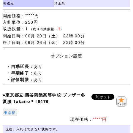
(「 入札します 」だけは不可 お約束のない場合は残念です
発送元
埼玉県
が入札をお取り消しすることがあります。)
開始価格：*****円
未連絡 未入金 キャンセルの多くが評価新規の方で、本当
入札単位：250円
に困っています。
取扱数量：1
1
（いたずら落札は随時必ず管理人様へID報告します。)
(残り有効数量：
)
開始日時：06月 20日（土） 23時 00分
迷惑な方はごく一部で評価新規の殆どの方は問題なく取引
終了日時：06月 26日（金） 23時 00分
が完了します。
一部の方のために誠に申し訳ございません。
オプション設定
・オークション終了後(休業日を除く)24時間以内のご連絡
・自動延長：
あり
(取引開始)、送料連絡後金融機関の3営業日以内のご入金、
・早期終了：
あり
をご承諾いただける方のみご検討下さいますようお願いし
・評価制限：
あり
ます。
●東京都立 四谷商業高等学校 ブレザー冬
・一週間以内にご落札いただいた品については同梱包いた
夏服 Takano＊T6476
します。
ご注意：一緒に発送する品を、すべてご落札いただいてか
東京都
らお取引を開始してください。
現在価格：
*****円
取引ナビで一覧に表示されない品は同梱包できません。落
札手続き【 取引開始 】をすると、その後のご落札は別梱
現在、入札はできない状態です。