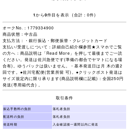
ます。
1
から
0
件目を表示 (合計：0件)
・【 評価：新規の方 いたずら入札防止の為 】
オークNo.：1779334900
評価新規の方は［責任をもって取引する］ことをご入札前
商品状態：中古品
に質問欄からお約束ください。
支払方法：・銀行振込・郵便振替・クレジットカード
(「 入札します 」だけは不可 お約束のない場合は残念です
支払い/受渡しについて：詳細自己紹介欄参照★スマホでご覧
が入札をお取り消しすることがあります。)
の方へ：商品説明は「Read More」を押して最後までご一読
未連絡 未入金 キャンセルの多くが評価新規の方で、本当
ください。発送は佐川急便です(準備の都合でヤマトになる場
に困っています。
合有)。ゆうパックは扱いません。・基本発送日は月 木の週2
（いたずら落札は随時必ず管理人様へID報告します。)
回です。●佐川宅配便(営業所留 可)。●クリックポスト発送は
迷惑な方はごく一部で評価新規の殆どの方は問題なく取引
サイズ規定内に限り承ります(商品説明欄に記載)：全国250円
が完了します。
発送(専用箱代含) 。
一部の方のために誠に申し訳ございません。
取引条件
・オークション終了後(休業日を除く)24時間以内のご連絡
(取引開始)、送料連絡後金融機関の3営業日以内のご入金、
振込手数料の負担
落札者負担
をご承諾いただける方のみご検討下さいますようお願いし
配送料の負担
落札者負担
ます。
発送時期
入金確認後一週間以内に発送