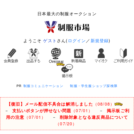
日本最大の制服オークション
ようこそ
ゲスト
さん(
ログイン
／
新規登録
)
PR
制服コミュニケーション
制服・学生服ショップ探検隊
【復旧】メール配信不具合は解消しました
（08/08）
－
支払いボタンが押せない問題
（07/01）
－
掲示板ご利
用の注意
（07/01）
－
削除対象となる違反商品について
（07/20）