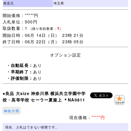
・一週間以内にご落札いただいた品については同梱包いた
発送元
埼玉県
します。
開始価格：*****円
ご注意：一緒に発送する品を、すべてご落札いただいてか
入札単位：500円
らお取引を開始してください。
取扱数量：1
1
取引ナビで一覧に表示されない品は同梱包できません。落
(残り有効数量：
)
開始日時：06月 14日（日） 23時 21分
札手続き【 取引開始 】をすると、その後のご落札は別梱
終了日時：06月 22日（月） 23時 05分
包になります。
オプション設定
・未連絡のままだと【 落札者都合によるキャンセル 】に
なりますので、
・自動延長：
あり
追加同梱予定がある場合は【 取引開始 】をしないで取引
・早期終了：
あり
ナビより(同梱包予定がある旨)連絡ください。
・評価制限：
あり
・発送日は 月・木曜日(入金確認当日午前中〆切)の週２回
●良品 大size 神奈川県 横浜共立学園中学
とさせていただきます。
校・高等学校 セーラー夏服上 ＊NA0811
・買取に出ることも多いので、(月)(木)と重なった場合は
発送が一日遅くなることがあります。
神奈川県
・土日祭日はお取引全般お休みさせていただきます。
現在価格：
*****円
・この品はクリックポスト発送が可能です。(送料250円：
現在、入札はできない状態です。