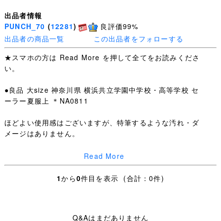
出品者情報
PUNCH_70
(
12281
)
良評価99%
出品者の商品一覧
この出品者をフォローする
★スマホの方は Read More を押して全てをお読みくださ
い。
●良品 大size 神奈川県 横浜共立学園中学校・高等学校 セ
ーラー夏服上 ＊NA0811
ほどよい使用感はございますが、特筆するような汚れ・ダ
メージはありません。
夏服上：SIZE 165A 肩幅41.5cm 身幅51cm 着丈44.2cm
Read More
・お手数ですが下記を全てお読みいただき、ご入札＝ご了
1
から
0
件目を表示 (合計：0件)
承いただいたこととさせていただきます。
・日々学校生活に使われた制服なので、着用できないほど
Q&Aはまだありません
の汚れやダメージ以外は記載していません、写真を優先し