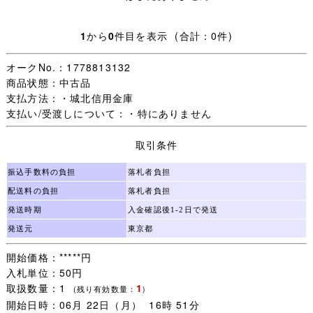
■商品詳細 ■
1
から
0
件目を表示 (合計：0件)
サイズ / 63-54/実寸サイズ/ ウエスト(平置きの2倍)約
60-66cm、総丈約57cm
オークNo.：1778813132
状態/ 内側タグにマジック記名があります。
商品状態：中古品
支払方法：・城北信用金庫
支払い/受渡しについて：・特にありません
★ご要望にお応えし、シワの目立つ商品につきましては丁
取引条件
寧にアイロンをかけ、できる限りシワを取った状態で出品
しております。
振込手数料の負担
落札者負担
配送料の負担
落札者負担
発送時期
入金確認後1-2日で発送
■配送方法■
発送元
東京都
①クリックポスト
開始価格：*****円
こちらの商品は、厚さがあるためクリックポストを
入札単位：50円
使用できません。
②の佐川急便のみになります。
取扱数量：1
1
(残り有効数量：
)
開始日時：06月 22日（月） 16時 51分
②佐川急便 飛脚宅配便