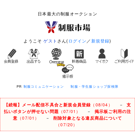
日本最大の制服オークション
ようこそ
ゲスト
さん(
ログイン
／
新規登録
)
PR
制服コミュニケーション
制服・学生服ショップ探検隊
【続報】メール配信不具合と新規会員登録
（08/04）
－
支
払いボタンが押せない問題
（07/01）
－
掲示板ご利用の注
意
（07/01）
－
削除対象となる違反商品について
（07/20）