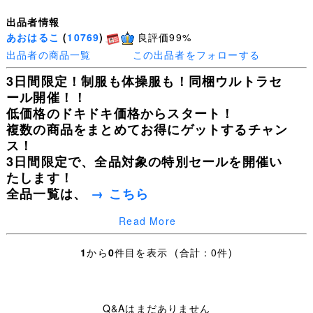
出品者情報
あおはるこ
(
10769
)
良評価99%
出品者の商品一覧
この出品者をフォローする
3日間限定！制服も体操服も！同梱ウルトラセ
ール開催！！
低価格のドキドキ価格からスタート！
複数の商品をまとめてお得にゲットするチャン
ス！
3日間限定で、全品対象の特別セールを開催い
たします！
全品一覧は、
→ こちら
Read More
皆様の入札を心よりお待ちしております！
1
から
0
件目を表示 (合計：0件)
Q&Aはまだありません