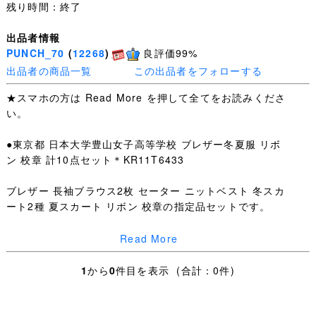
残り時間：終了
出品者情報
PUNCH_70
(
12268
)
良評価99%
出品者の商品一覧
この出品者をフォローする
★スマホの方は Read More を押して全てをお読みくださ
い。
●東京都 日本大学豊山女子高等学校 ブレザー冬夏服 リボ
ン 校章 計10点セット＊KR11T6433
ブレザー 長袖ブラウス2枚 セーター ニットベスト 冬スカ
ート2種 夏スカート リボン 校章の指定品セットです。
※半袖ブラウスは使わなかったとのことです。
Read More
ほどよい使用感はございますが、
1
から
0
件目を表示 (合計：0件)
下記ほか特筆するような汚れ・ダメージはありません。