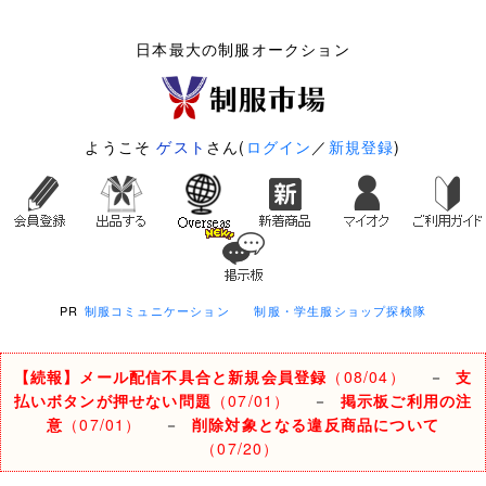
日本最大の制服オークション
ようこそ
ゲスト
さん(
ログイン
／
新規登録
)
PR
制服コミュニケーション
制服・学生服ショップ探検隊
【続報】メール配信不具合と新規会員登録
（08/04）
－
支
払いボタンが押せない問題
（07/01）
－
掲示板ご利用の注
意
（07/01）
－
削除対象となる違反商品について
（07/20）