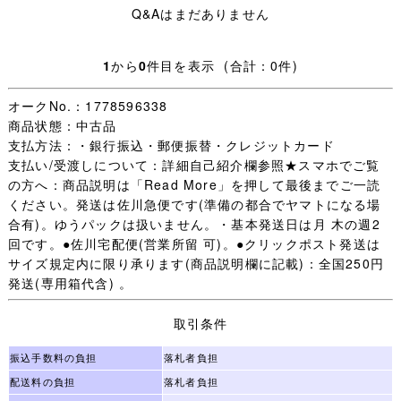
Q&Aはまだありません
ブレザー：SIZE M 肩幅40cm 身幅47cm 着丈62cm 袖丈
54cm
1
から
0
件目を表示 (合計：0件)
長袖ブラウス：SIZE M 肩幅41cm 身幅47cm 着丈58cm
袖丈54cm
オークNo.：1778596338
商品状態：中古品
長袖ブラウス：SIZE M
支払方法：・銀行振込・郵便振替・クレジットカード
支払い/受渡しについて：詳細自己紹介欄参照★スマホでご覧
セーター：肩幅45cm 身幅50cm 着丈57cm 袖丈53cm 素
の方へ：商品説明は「Read More」を押して最後までご一読
材 アクリル 70％ 毛 30％ 右袖に小よごれあり
ください。発送は佐川急便です(準備の都合でヤマトになる場
合有)。ゆうパックは扱いません。・基本発送日は月 木の週2
ニットベスト：肩幅35cm 身幅45cm 着丈54cm 素材 アク
回です。●佐川宅配便(営業所留 可)。●クリックポスト発送は
リル 50％ 綿 50％
サイズ規定内に限り承ります(商品説明欄に記載)：全国250円
発送(専用箱代含) 。
冬スカート：W表示63 W最大値69cm 総丈50cm
取引条件
冬スカート(チェック)：W表示63 W最大値67cm 総丈
51cm
振込手数料の負担
落札者負担
配送料の負担
落札者負担
夏スカート：W表示63 W最大値66cm 総丈50cm