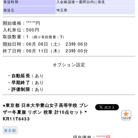
発送時期
入金確認後一週間以内に発送
・お手数ですが下記を全てお読みいただき、ご入札＝ご了
発送元
埼玉県
承いただいたこととさせていただきます。
開始価格：*****円
入札単位：500円
・日々学校生活に使われた制服なので、着用できないほど
取扱数量：1
1
の汚れやダメージ以外は記載していません、写真を優先し
(残り有効数量：
)
開始日時：06月 06日（土） 23時 06分
ます。
終了日時：06月 11日（木） 23時 00分
・【 評価：新規の方 いたずら入札防止の為 】
オプション設定
評価新規の方は［責任をもって取引する］ことをご入札前
・自動延長：
あり
に質問欄からお約束ください。
・早期終了：
あり
(「 入札します 」だけは不可 お約束のない場合は残念です
・評価制限：
あり
が入札をお取り消しすることがあります。)
未連絡 未入金 キャンセルの多くが評価新規の方で、本当
●東京都 日本大学豊山女子高等学校 ブレ
に困っています。
ザー冬夏服 リボン 校章 計10点セット＊
（いたずら落札は随時必ず管理人様へID報告します。)
KR11T6433
迷惑な方はごく一部で評価新規の殆どの方は問題なく取引
が完了します。
東京都
一部の方のために誠に申し訳ございません。
現在価格：
*****円