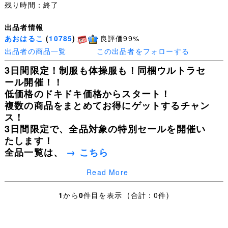
残り時間：終了
出品者情報
あおはるこ
(
10785
)
良評価99%
出品者の商品一覧
この出品者をフォローする
3日間限定！制服も体操服も！同梱ウルトラセ
ール開催！！
低価格のドキドキ価格からスタート！
複数の商品をまとめてお得にゲットするチャン
ス！
3日間限定で、全品対象の特別セールを開催い
たします！
全品一覧は、
→ こちら
Read More
皆様の入札を心よりお待ちしております！
1
から
0
件目を表示 (合計：0件)