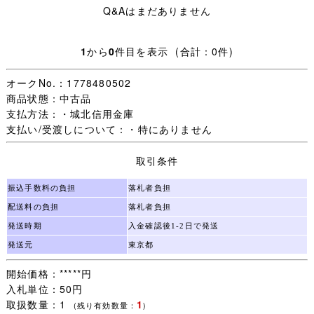
Q&Aはまだありません
■商品詳細 ■
1
から
0
件目を表示 (合計：0件)
サイズ / 160A
実寸サイズ/ 着丈約68cm、身幅約48cm、肩幅約39cm、
オークNo.：1778480502
袖丈約57cm
商品状態：中古品
支払方法：・城北信用金庫
状態/ 汚れがあります。
支払い/受渡しについて：・特にありません
取引条件
★ご要望にお応えし、シワの目立つ商品につきましては丁
振込手数料の負担
落札者負担
寧にアイロンをかけ、できる限りシワを取った状態で出品
配送料の負担
落札者負担
しております。
発送時期
入金確認後1-2日で発送
発送元
東京都
■配送方法■
開始価格：*****円
入札単位：50円
①と②からお選びいただけます。
取扱数量：1
1
(残り有効数量：
)