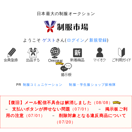
日本最大の制服オークション
ようこそ
ゲスト
さん(
ログイン
／
新規登録
)
PR
制服コミュニケーション
制服・学生服ショップ探検隊
【復旧】メール配信不具合は解消しました
（08/08）
－
支払いボタンが押せない問題
（07/01）
－
掲示板ご利
用の注意
（07/01）
－
削除対象となる違反商品について
（07/20）