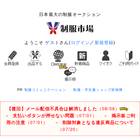
日本最大の制服オークション
ようこそ
ゲスト
さん(
ログイン
／
新規登録
)
PR
制服コミュニケーション
制服・学生服ショップ探検隊
【復旧】メール配信不具合は解消しました
（08/08）
－
支払いボタンが押せない問題
（07/01）
－
掲示板ご利
用の注意
（07/01）
－
削除対象となる違反商品について
（07/20）