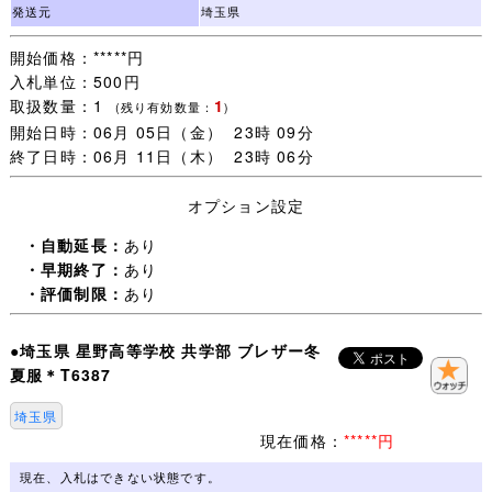
未連絡 未入金 キャンセルの多くが評価新規の方で、本当
発送元
埼玉県
に困っています。
開始価格：*****円
（いたずら落札は随時必ず管理人様へID報告します。)
入札単位：500円
迷惑な方はごく一部で評価新規の殆どの方は問題なく取引
取扱数量：1
1
が完了します。
(残り有効数量：
)
開始日時：06月 05日（金） 23時 09分
一部の方のために誠に申し訳ございません。
終了日時：06月 11日（木） 23時 06分
・オークション終了後(休業日を除く)24時間以内のご連絡
オプション設定
(取引開始)、送料連絡後金融機関の3営業日以内のご入金、
をご承諾いただける方のみご検討下さいますようお願いし
・自動延長：
あり
ます。
・早期終了：
あり
・評価制限：
あり
・一週間以内にご落札いただいた品については同梱包いた
します。
●埼玉県 星野高等学校 共学部 ブレザー冬
ご注意：一緒に発送する品を、すべてご落札いただいてか
夏服＊T6387
らお取引を開始してください。
取引ナビで一覧に表示されない品は同梱包できません。落
埼玉県
札手続き【 取引開始 】をすると、その後のご落札は別梱
現在価格：
*****円
包になります。
現在、入札はできない状態です。