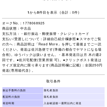
夏ベスト：SIZE 160A 素材 ポリエステル 50％ 毛 50％
1
から
0
件目を表示 (合計：0件)
冬スカート：W表示66 W最大値68cm 総丈63cm
オークNo.：1778068925
商品状態：中古品
夏スカート：W表示66 W最大値68cm 総丈63cm
支払方法：・銀行振込・郵便振替・クレジットカード
支払い/受渡しについて：詳細自己紹介欄参照★スマホでご覧
・お手数ですが下記を全てお読みいただき、ご入札＝ご了
の方へ：商品説明は「Read More」を押して最後までご一読
承いただいたこととさせていただきます。
ください。発送は佐川急便です(準備の都合でヤマトになる場
合有)。ゆうパックは扱いません。・基本発送日は月 木の週2
・日々学校生活に使われた制服なので、着用できないほど
回です。●佐川宅配便(営業所留 可)。●クリックポスト発送は
の汚れやダメージ以外は記載していません、写真を優先し
サイズ規定内に限り承ります(商品説明欄に記載)：全国250円
ます。
発送(専用箱代含) 。
・【 評価：新規の方 いたずら入札防止の為 】
取引条件
評価新規の方は［責任をもって取引する］ことをご入札前
振込手数料の負担
落札者負担
に質問欄からお約束ください。
配送料の負担
落札者負担
(「 入札します 」だけは不可 お約束のない場合は残念です
発送時期
入金確認後一週間以内に発送
が入札をお取り消しすることがあります。)