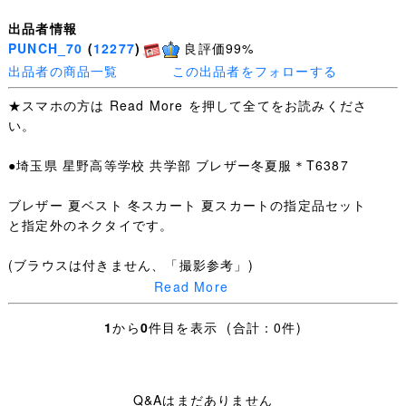
出品者情報
PUNCH_70
(
12277
)
良評価99%
出品者の商品一覧
この出品者をフォローする
★スマホの方は Read More を押して全てをお読みくださ
い。
●埼玉県 星野高等学校 共学部 ブレザー冬夏服＊T6387
ブレザー 夏ベスト 冬スカート 夏スカートの指定品セット
と指定外のネクタイです。
(ブラウスは付きません、「撮影参考」)
Read More
ほどよい使用感はございますが、
1
から
0
件目を表示 (合計：0件)
特筆するような汚れ・ダメージはありません。
ブレザー：SIZE 160A 肩幅40cm 身幅49cm 着丈59cm 袖
Q&Aはまだありません
丈55cm