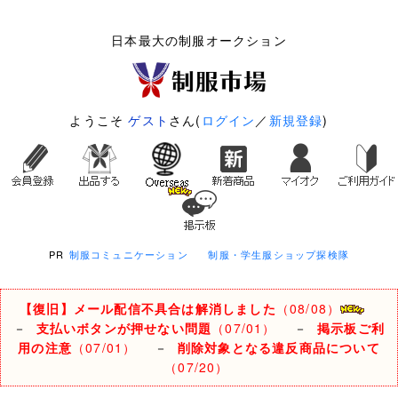
日本最大の制服オークション
ようこそ
ゲスト
さん(
ログイン
／
新規登録
)
PR
制服コミュニケーション
制服・学生服ショップ探検隊
【復旧】メール配信不具合は解消しました
（08/08）
－
支払いボタンが押せない問題
（07/01）
－
掲示板ご利
用の注意
（07/01）
－
削除対象となる違反商品について
（07/20）