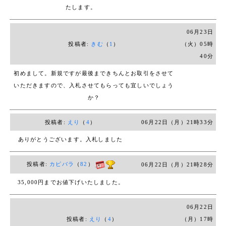
たします。
06月23日
投稿者:
きむ
（
1
）
（火）05時
40分
初めまして。新規ですが最後まできちんとお取引をさせて
いただきますので、入札させてもらっても宜しいでしょう
か？
投稿者:
えり
（
4
）
06月22日（月）21時33分
ありがとうございます。入札しました
投稿者:
カピバラ
（
82
）
06月22日（月）21時28分
35,000円までお値下げいたしました。
06月22日
投稿者:
えり
（
4
）
（月）17時