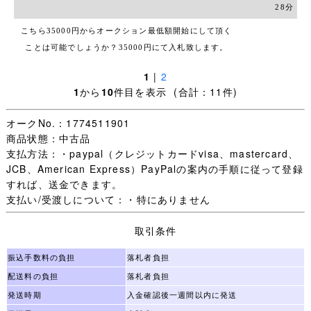
28分
こちら35000円からオークション最低額開始にして頂く
ことは可能でしょうか？35000円にて入札致します。
1
|
2
1
から
10
件目を表示 (合計：11件)
オークNo.：1774511901
商品状態：中古品
支払方法：・paypal（クレジットカードvisa、mastercard、
JCB、American Express）PayPalの案内の手順に従って登録
すれば、送金できます。
支払い/受渡しについて：・特にありません
取引条件
振込手数料の負担
落札者負担
配送料の負担
落札者負担
発送時期
入金確認後一週間以内に発送