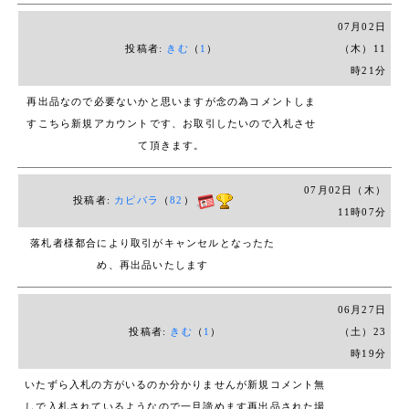
には対応しておりません。
07月02日
サイズは素人による採寸のため、多少の誤差が生じる可能
投稿者:
きむ
（
1
）
（木）11
性がございます。
時21分
実際に着用していたため、汚れや細かい傷がある場合があ
再出品なので必要ないかと思いますが念の為コメントしま
ります。ご了承ください。
す
こちら新規アカウントです、お取引したいので入札させ
発送方法は佐川急便となります。送料は全国一律1,500円
て頂きます。
です。発送までに1週間ほどお時間をいただく場合がござ
います。遅延の可能性もございますので、あらかじめご了
07月02日（木）
投稿者:
カピバラ
（
82
）
承ください。
11時07分
評価が0の方は、お手数ですが購入のご意思をコメント欄
落札者様都合により取引がキャンセルとなったた
にてお知らせください。コメントが確認できない場合、い
め、再出品いたします
たずらと判断し入札を削除させていただくことがございま
す。
06月27日
返品・返金はお受けできません。神経質な方はご入札をお
投稿者:
きむ
（
1
）
（土）23
控えください。
時19分
いたずら入札の方がいるのか分かりませんが
新規コメント無
しで入札されているようなので一旦
諦めます
再出品された場