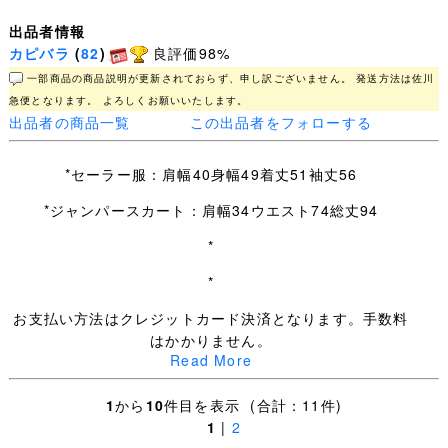
出品者情報
カピバラ
(
82
)
良評価98%
一部商品の商品説明が更新されておらず、申し訳ございません。 発送方法は佐川
急便となります。 よろしくお願いいたします。
出品者の商品一覧
この出品者をフォローする
*セーラー服：肩幅40身幅49着丈51袖丈56
*ジャンパースカート：肩幅34ウエスト74総丈94
*
*
お支払い方法はクレジットカード決済となります。手数料
はかかりません。
Read More
（PayPal経由でのお支払いとなり、Visa、Mastercard、
JCB、American Expressをご利用いただけます。）
1
から
10
件目を表示 (合計：11件)
1
|
2
誠に申し訳ございませんが、現在はその他のお支払い方法