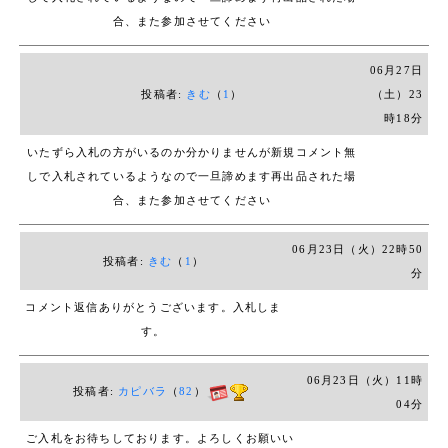
合、また参加させてください
06月27日
投稿者:
きむ
（
1
）
（土）23
時18分
いたずら入札の方がいるのか分かりませんが
新規コメント無
しで入札されているようなので一旦
諦めます
再出品された場
合、また参加させてください
06月23日（火）22時50
投稿者:
きむ
（
1
）
分
コメント返信ありがとうございます。
入札しま
す。
06月23日（火）11時
投稿者:
カピバラ
（
82
）
04分
ご入札をお待ちしております。
よろしくお願いい